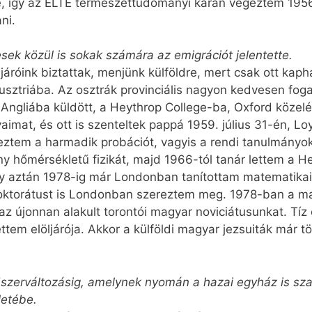
 így az ELTE természettudományi karán végeztem 1956
ni.
sek közül is sokak számára az emigrációt jelentette.
ljáróink biztattak, menjünk külföldre, mert csak ott kaph
sztriába. Az osztrák provinciális nagyon kedvesen fog
Angliába küldött, a Heythrop College-ba, Oxford közeléb
aimat, és ott is szenteltek pappá 1959. július 31-én, Lo
eztem a harmadik probációt, vagyis a rendi tanulmányok
y hőmérsékletű fizikát, majd 1966-tól tanár lettem a H
gy aztán 1978-ig már Londonban tanítottam matematikai és
 doktorátust is Londonban szereztem meg. 1978-ban a mag
 újonnan alakult torontói magyar noviciátusunkat. Tíz 
ettem elöljárója. Akkor a külföldi magyar jezsuiták már t
szerváltozásig, amelynek nyomán a hazai egyház is sza
letébe.