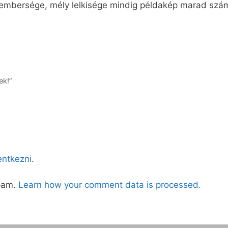
embersége, mély lelkisége mindig példakép marad szám
ek!”
lentkezni
.
spam.
Learn how your comment data is processed.