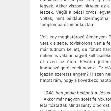
legyek. Akkor viszont hirtelen az
leszek. Végül a pécsi orvosi egye
voltak, mint például Szentágotha
templomba és imádkoztam.
Volt egy meghatározó élményem Pé
vérzik a sebe, töviskorona van a 
már tudnom kellett, de föltett há
nekem is valami nagyot kell cselek
őt ezen az úton. Később jöttem 
imabeszélgetésének nevezi. Ez elő
igazán szeretsz engem? Hiszen nem
hatott rám, hogy a következő naptó
– 1948-ban pedig belépett a Jézus
– Akkor már nagyon sötét felhők to
letartóztatták Mindszenty bíborost