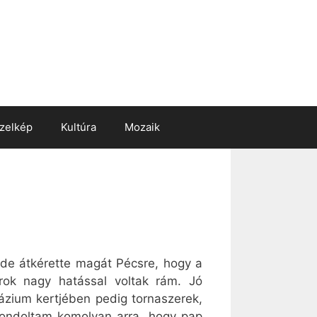
zelkép
Kultúra
Mozaik
 de átkérette magát Pécsre, hogy a
rok nagy hatással voltak rám. Jó
ázium kertjében pedig tornaszerek,
gondoltam komolyan arra, hogy pap