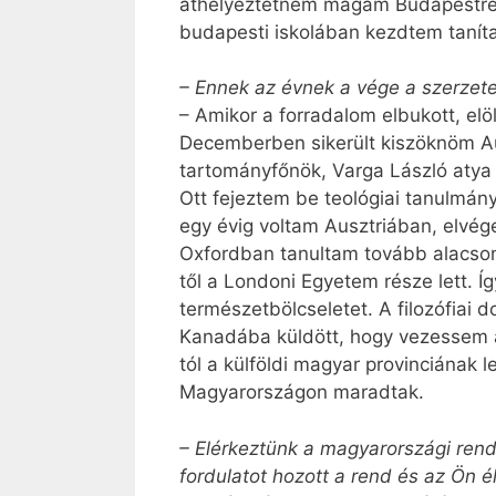
áthelyeztetnem magam Budapestre,
budapesti iskolában kezdtem taníta
– Ennek az évnek a vége a szerzete
– Amikor a forradalom elbukott, elö
Decemberben sikerült kiszöknöm Au
tartományfőnök, Varga László atya 
Ott fejeztem be teológiai tanulmány
egy évig voltam Ausztriában, elvég
Oxfordban tanultam tovább alacson
től a Londoni Egyetem része lett. Í
természetbölcseletet. A filozófiai
Kanadába küldött, hogy vezessem az
tól a külföldi magyar provinciának l
Magyarországon maradtak.
– Elérkeztünk a magyarországi rend
fordulatot hozott a rend és az Ön é