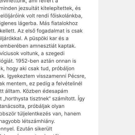
vihettünk, ami felfért a
inden jezsuitát kitelepítettek, és
öljáróink volt rendi főiskolánkba,
iglenes lágerba. Más fiatalokhoz
llett. Az első fogadalmat is csak
ljárókkal. A püspöki kar és a
temberében amnesztiát kaptak.
víciusok voltunk, a szegedi
lógiát. 1952-ben aztán onnan is
ak, hogy aki csak tud, próbáljon
ak. Igyekeztem visszamenni Pécsre,
ak mentem, ez pedig a felvételinél
alatt álltam. Közben édesapám
 „horthysta tisztnek” számított. Így
tanácsolta, próbáljak olyan
öbbször túljelentkezés van, hanem
gnagyobb létszámhiány.
nyel. Ezután sikerült