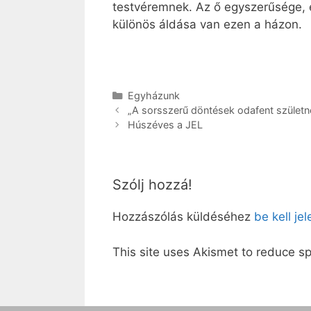
testvéremnek. Az ő egyszerűsége, 
különös áldása van ezen a házon.
Kategória
Egyházunk
„A sorsszerű döntések odafent születn
Húszéves a JEL
Szólj hozzá!
Hozzászólás küldéséhez
be kell je
This site uses Akismet to reduce 