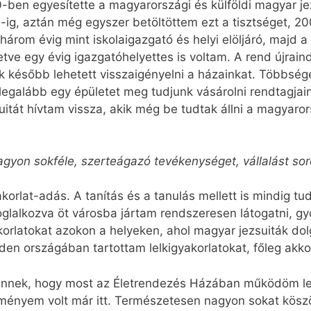
90-ben egyesítette a magyarországi és külföldi magyar je
g, aztán még egyszer betöltöttem ezt a tisztséget, 200
árom évig mint iskolaigazgató és helyi elöljáró, majd
lletve egy évig igazgatóhelyettes is voltam. A rend újr
k később lehetett visszaigényelni a házainkat. Többsé
y legalább egy épületet meg tudjunk vásárolni rendtagja
uitát hívtam vissza, akik még be tudtak állni a magyar
gyon sokféle, szerteágazó tevékenységet, vállalást sorol
yakorlat-adás. A tanítás és a tanulás mellett is mindig 
oglalkozva öt városba jártam rendszeresen látogatni, g
korlatokat azokon a helyeken, ahol magyar jezsuiták dol
en országában tartottam lelkigyakorlatokat, főleg akko
ennek, hogy most az Életrendezés Házában működöm lel
lményem volt már itt. Természetesen nagyon sokat kösz