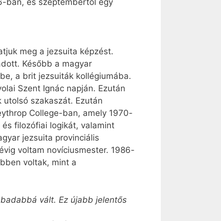
-ban, és szeptembertől egy
atjuk meg a jezsuita képzést.
adott. Később a magyar
e, a brit jezsuiták kollégiumába.
yolai Szent Ignác napján. Ezután
 utolsó szakaszát. Ezután
eythrop College-ban, amely 1970-
 filozófiai logikát, valamint
yar jezsuita provinciális
évig voltam novíciusmester. 1986-
öbben voltak, mint a
badabbá vált. Ez újabb jelentős