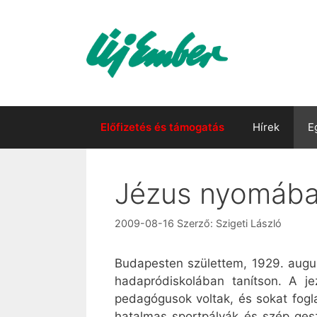
Kilépés
a
tartalomba
Előfizetés és támogatás
Hírek
E
Jézus nyomában
2009-08-16
Szerző:
Szigeti László
Budapesten születtem, 1929. augus
hadapródiskolában tanítson. A j
pedagógusok voltak, és sokat fogl
hatalmas sportpályák és szép ges