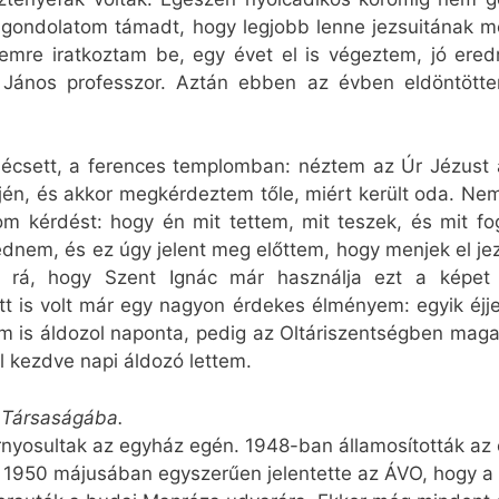
 a gondolatom támadt, hogy legjobb lenne jezsuitának 
temre iratkoztam be, egy évet el is végeztem, jó ered
i János professzor. Aztán ebben az évben eldöntött
csett, a ferences templomban: néztem az Úr Jézust a
fején, és akkor megkérdeztem tőle, miért került oda. N
rom kérdést: hogy én mit tettem, mit teszek, és mit fo
ednem, és ez úgy jelent meg előttem, hogy menjek el je
rá, hogy Szent Ignác már használja ezt a képet l
tt is volt már egy nagyon érdekes élményem: egyik éjje
 is áldozol naponta, pedig az Oltáriszentségben mag
l kezdve napi áldozó lettem.
 Társaságába.
rnyosultak az egyház egén. 1948-ban államosították az
. 1950 májusában egyszerűen jelentette az ÁVO, hogy a h