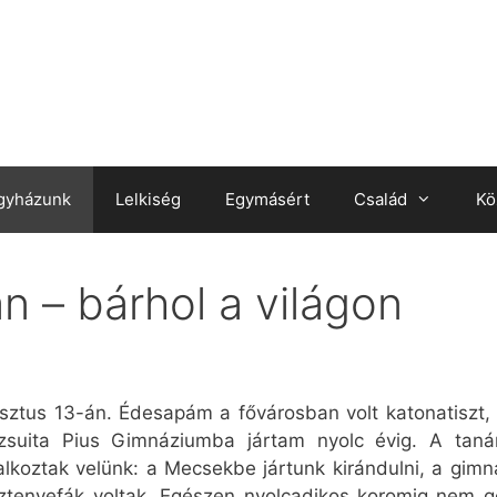
gyházunk
Lelkiség
Egymásért
Család
Kö
 – bárhol a világon
ztus 13-án. Édesapám a fővárosban volt katonatiszt,
ezsuita Pius Gimnáziumba jártam nyolc évig. A taná
alkoztak velünk: a Mecsekbe jártunk kirándulni, a gimn
ztenyefák voltak. Egészen nyolcadikos koromig nem 