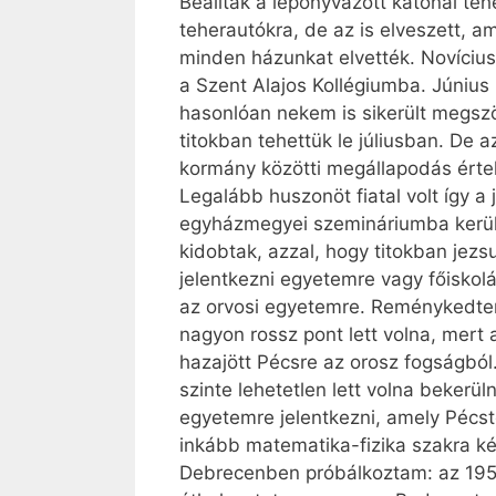
Beálltak a leponyvázott katonai te
teherautókra, de az is elveszett, am
minden házunkat elvették. Novícius
a Szent Alajos Kollégiumba. Június
hasonlóan nekem is sikerült megszö
titokban tehettük le júliusban. De 
kormány közötti megállapodás ért
Legalább huszonöt fiatal volt így a
egyházmegyei szemináriumba kerültü
kidobtak, azzal, hogy titokban jezsu
jelentkezni egyetemre vagy főisko
az orvosi egyetemre. Reménykedtem,
nagyon rossz pont lett volna, mert a
hazajött Pécsre az orosz fogságból. 
szinte lehetetlen lett volna bekerü
egyetemre jelentkezni, amely Pécst
inkább matematika-fizika szakra ké
Debrecenben próbálkoztam: az 1950-