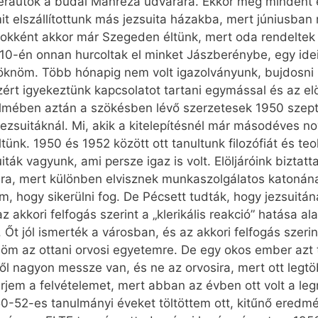
herautók a budai Manréza udvarára. Ekkor még mindent el
it elszállítottunk más jezsuita házakba, mert júniusban m
okként akkor már Szegeden éltünk, mert oda rendeltek el
 10-én onnan hurcoltak el minket Jászberénybe, egy ide
knöm. Több hónapig nem volt igazolványunk, bujdosni ke
azért igyekeztünk kapcsolatot tartani egymással és az elö
elmében aztán a szökésben lévő szerzetesek 1950 szep
 jezsuitáknál. Mi, akik a kitelepítésnél már másodéves no
nk. 1950 és 1952 között ott tanultunk filozófiát és teo
iták vagyunk, ami persze igaz is volt. Elöljáróink biztatt
lára, mert különben elvisznek munkaszolgálatos katonán
 hogy sikerülni fog. De Pécsett tudták, hogy jezsuitán
z akkori felfogás szerint a „klerikális reakció” hatása 
Őt jól ismerték a városban, és az akkori felfogás szerint
lnöm az ottani orvosi egyetemre. De egy okos ember azt 
ől nagyon messze van, és ne az orvosira, mert ott legt
rjem a felvételemet, mert abban az évben ott volt a le
52-es tanulmányi éveket töltöttem ott, kitűnő eredmén