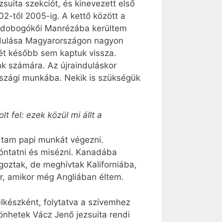
zsuita szekciót, és kinevezett első
2-től 2005-ig. A kettő között a
 a dobogókői Manrézába kerültem
aindulása Magyarországon nagyon
gét később sem kaptuk vissza.
ink számára. Az újrainduláskor
országi munkába. Nekik is szükségük
t fel: ezek közül mi állt a
tudtam papi munkát végezni.
yóntatni és misézni. Kanadába
goztak, de meghívtak Kaliforniába,
r, amikor még Angliában éltem.
készként, folytatva a szívemhez
önhetek Vácz Jenő jezsuita rendi