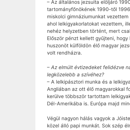
– Az általános jezsuita elöljáró 19
tartományfőnökének 1990-től 1996-i
miskolci gimnáziumunkat vezettem h
ahol lelkigyakorlatokat vezettem, i
nehéz helyzetben történt, mert csa
Először pénzt kellett gyűjteni, hog
huszonöt külföldön élő magyar jezs
volt rendházra.
– Az elmúlt évtizedeket felidézve na
legközelebb a szívéhez?
– A lelkipásztori munka és a lelkig
Angliában az ott élő magyarokkal f
kerülve többször tartottam lelkigya
Dél-Amerikába is. Európa majd mind
Végül nagyon hálás vagyok a Jóist
közel álló papi munkát. Sok szép é