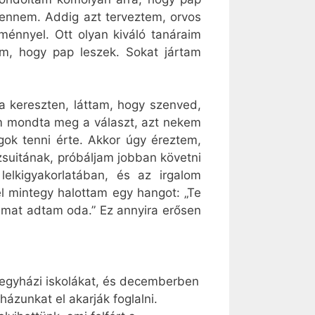
mennem. Addig azt terveztem, orvos
ménnyel. Ott olyan kiváló tanáraim
em, hogy pap leszek. Sokat jártam
 kereszten, láttam, hogy szenved,
em mondta meg a választ, azt nekem
gok tenni érte. Akkor úgy éreztem,
zsuitának, próbáljam jobban követni
elkigyakorlatában, és az irgalom
l mintegy halottam egy hangot: „Te
amat adtam oda.” Ez annyira erősen
 egyházi iskolákat, és decemberben
ázunkat el akarják foglalni.