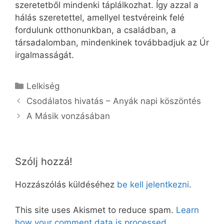
szeretetből mindenki táplálkozhat. Így azzal a
hálás szeretettel, amellyel testvéreink felé
fordulunk otthonunkban, a családban, a
társadalomban, mindenkinek továbbadjuk az Úr
irgalmasságát.
Kategória
Lelkiség
Csodálatos hivatás – Anyák napi köszöntés
A Másik vonzásában
Szólj hozzá!
Hozzászólás küldéséhez
be kell jelentkezni
.
This site uses Akismet to reduce spam.
Learn
how your comment data is processed.