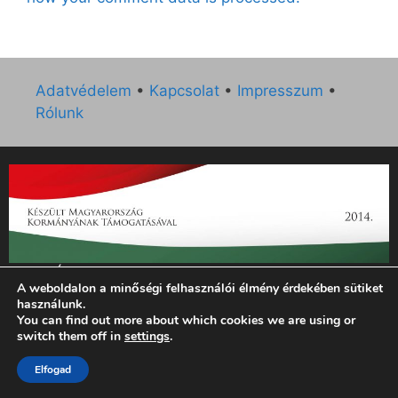
Adatvédelem
•
Kapcsolat
•
Impresszum
•
Rólunk
„Az Új Ember katolikus hetilap 2014. évi működésének
A weboldalon a minőségi felhasználói élmény érdekében sütiket
támogatását az EGYH-KCP-14-P-0121 sz. támogatási
használunk.
szerződés keretében 3 000 000 Ft összegben támogatta az
You can find out more about which cookies we are using or
Emberi Erőforrások Minisztériuma.”
switch them off in
settings
.
© 2026 Magyar Kurír - Új Ember
• Készült
GeneratePress
Elfogad