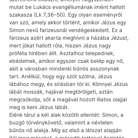
mutat be Lu­kács evangéliumának imént hallott
szakasza (Lk 7,36–50). Egy olyan eseményről
van szó, amely akkor történt, amikor Jézus egy
Simon nevű farizeusnál vendégeskedett. Ez a
farizeus azért akarta meghívni a házába Jézust,
mert jókat hallott róla, hiszen Jézus nagy
próféta hírében állt. Asztalhoz telepednek,
ebédelnek, amikor egyszer csak belép egy nő,
akit a városban mindenki bűnös asszonynak
tart. Anélkül, hogy egy szót szólna, Jézus
lábához megy, és sírásban tör ki. Könnyei Jézus
lábát mossák, hajával megtörölgeti, aztán
megcsókolja, sőt a magával hozott illatos olajjal
meg is keni Jézus lábát.
Elénk tárul a két alak közötti ellentét: Simon, a
buzgó törvénykövető, valamint a névtelen
bűnös nő alakja. Míg az első a látszat alapján