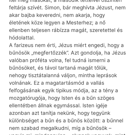
ítél meg másokat, a második tetteivel őszintén
feltárja szívét. Simon, bár meghívta Jézust, nem
akar bajba keveredni, nem akarja, hogy
életének köze legyen a Mesterhez; a nő
ellenben teljesen rábízza magát, szeretettel és
hódolattal.
A farizeus nem érti, Jézus miért engedi, hogy a
bűnösök „megfertőzzék”. Azt gondolja, ha Jézus
valóban próféta volna, fel tudná ismerni a
bűnösöket, és távol tartaná magát tőlük,
nehogy tisztátalanná váljon, mintha leprások
volnának. Ez a magatartásmód a vallás
felfogásának egyik tipikus módja, az a tény a
mozgatórugója, hogy Isten és a bűn szöges
ellentétben állnak egymással. Isten igéje
azonban azt tanítja nekünk, hogy tegyünk
különbséget a bűn és a bűnös között: a bűnnel
nem szabad megalkudni, míg a bűnösök –