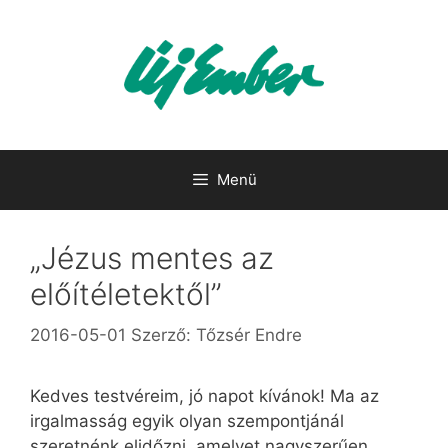
Kilépés
a
tartalomba
Menü
„Jézus mentes az
előítéletektől”
2016-05-01
Szerző:
Tőzsér Endre
Kedves testvéreim, jó napot kívánok! Ma az
irgalmasság egyik olyan szempontjánál
szeretnénk elidőzni, amelyet nagyszerűen