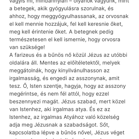
vagy­is mi, mindannyian – olyanok vagyunk, mint
a betegek, akik gyógyulásra szorulnak, és
ahhoz, hogy meggyógyulhassanak, az orvosnak
el kell mennie hozzájuk, fel kell keresnie őket,
meg kell érintenie őket. A betegnek pedig
természetesen el kell ismernie, hogy orvosra
van szüksége!
A farizeus és a bűnös nő közül Jézus az utóbbi
oldalára áll. Mentes az előítéletektől, melyek
meggátolnák, hogy kinyilvánulhasson az
irgalmasság, és engedi az asszonynak, amit
tesz. Ő, Isten szentje, hagyja, hogy az asszony
megérintse, és nem fél attól, hogy ezzel
beszennyezi magát. Jézus szabad, mert közel
van Istenhez, aki irgalmas atya. És ez az
Istenhez, az irgalmas Atyához való közelség
adja meg Jézusnak a szabadságot. Sőt,
kapcsolatba lépve a bűnös nővel, Jézus véget