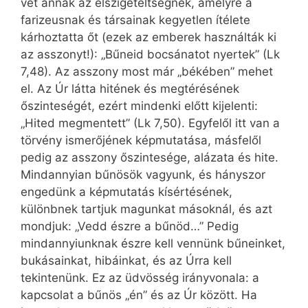
vet annak az elszigeteltségnek, amelyre a
farizeusnak és társainak kegyetlen ítélete
kárhoztatta őt (ezek az emberek használták ki
az asszonyt!): „Bűneid bocsánatot nyertek” (Lk
7,48). Az asszony most már „békében” mehet
el. Az Úr látta hitének és megtérésének
őszinteségét, ezért mindenki előtt kijelenti:
„Hited megmentett” (Lk 7,50). Egyfelől itt van a
törvény ismerőjének képmutatása, másfelől
pedig az asszony őszintesége, alázata és hite.
Mindannyian bűnösök vagyunk, és hányszor
engedünk a képmutatás kísértésének,
különbnek tartjuk magunkat másoknál, és azt
mondjuk: „Vedd észre a bűnöd…” Pedig
mindannyiunknak észre kell vennünk bűneinket,
bukásainkat, hibáinkat, és az Úrra kell
tekintenünk. Ez az üdvösség irányvonala: a
kapcsolat a bűnös „én” és az Úr között. Ha