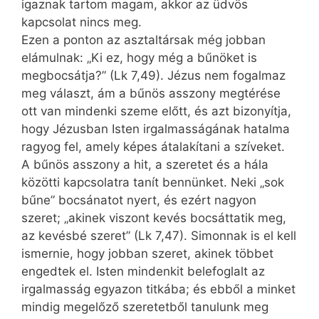
igaznak tartom magam, akkor az üdvös
kapcsolat nincs meg.
Ezen a ponton az asztaltársak még jobban
elámulnak: „Ki ez, hogy még a bűnöket is
megbocsátja?” (Lk 7,49). Jézus nem fogalmaz
meg választ, ám a bűnös asszony megtérése
ott van mindenki szeme előtt, és azt bizonyítja,
hogy Jézusban Isten irgalmasságának hatalma
ragyog fel, amely képes átalakítani a szíveket.
A bűnös asszony a hit, a szeretet és a hála
közötti kapcsolatra tanít bennünket. Neki „sok
bűne” bocsánatot nyert, és ezért nagyon
szeret; „akinek viszont kevés bocsáttatik meg,
az kevésbé szeret” (Lk 7,47). Simonnak is el kell
ismernie, hogy jobban szeret, akinek többet
engedtek el. Isten mindenkit belefoglalt az
irgalmasság egyazon titkába; és ebből a minket
mindig megelőző szeretetből tanulunk meg