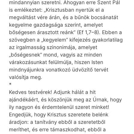
mindannyian szeretni. Ahogyan erre Szent Pál
is emlékeztet: „Krisztusban nyertük el a
megváltást vére árán, és a bűnök bocsánatát
kegyelme gazdagsága szerint, amelyet
bőségesen árasztott reánk” (Ef 1,7–8). Ebben a
szövegben a „kegyelem” kifejezés gyakorlatilag
az irgalmasság szinonimája, amelyet
„bőségesnek” mond, vagyis az minden
várakozásunkat felülmúlja, hiszen Isten
mindnyájunkra vonatkozó üdvözítő tervét
valósítja meg.
*
Kedves testvérek! Adjunk hálát a hit
ajándékáért, és köszönjük meg az Úrnak, hogy
ily nagyon és érdemtelenül szeret minket!
Engedjük, hogy Krisztus szeretete belénk
áradjon: a tanítvány ebből a szeretetből
meríthet, és erre támaszkodhat, ebből a