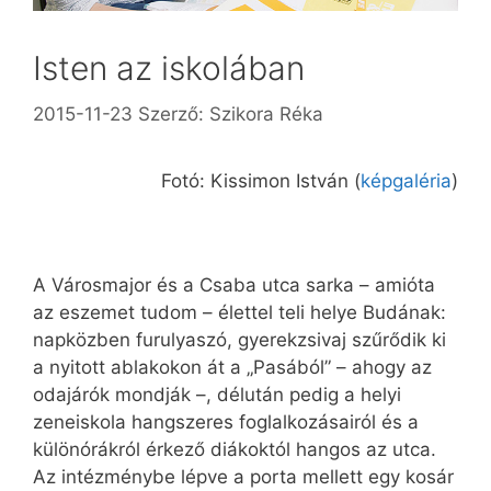
Isten az iskolában
2015-11-23
Szerző:
Szikora Réka
Fotó: Kissimon István (
képgaléria
)
A Városmajor és a Csaba utca sarka – amióta
az eszemet tudom – élettel teli helye Budának:
napközben furulyaszó, gyerekzsivaj szűrődik ki
a nyitott ablakokon át a „Pasából” – ahogy az
odajárók mondják –, délután pedig a helyi
zeneiskola hangszeres foglalkozásairól és a
külön­órákról érkező diákoktól hangos az utca.
Az intézménybe lépve a porta mellett egy kosár