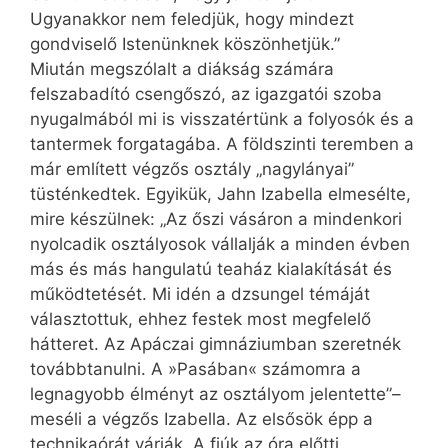
Ugyanakkor nem feledjük, hogy mindezt
gondviselő Istenünknek köszönhetjük.”
Miután megszólalt a diákság számára
felszabadító csengőszó, az igazgatói szoba
nyugalmából mi is visszatértünk a folyosók és a
tantermek forgatagába. A földszinti teremben a
már említett végzős osztály „nagylányai”
tüsténkedtek. Egyikük, Jahn Izabella elmesélte,
mire készülnek: „Az őszi vásáron a mindenkori
nyolcadik osztályosok vállalják a minden évben
más és más hangulatú teaház kialakítását és
működtetését. Mi idén a dzsungel témáját
választottuk, ehhez festek most megfelelő
hátteret. Az Apáczai gimnáziumban szeretnék
továbbtanulni. A »Pasában« számomra a
legnagyobb élményt az osztályom jelentette”–
meséli a végzős Izabella. Az elsősök épp a
technikaórát várják. A fiúk az óra előtti