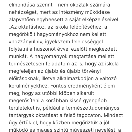
elmondása szerint – nem okoztak számára
nehéz­séget, mert az intézmény működése
alapvetően egybeesett a saját elképzeléseivel.
„Az oktatáshoz, az iskola felépítéséhez, a
megörökölt hagyományokhoz nem kellett
»hozzányúlni«, igyekszem felelősséggel
folytatni a huszonöt évvel ezelőtt megkezdett
munkát. A hagyományok megtartása mellett
természetesen feladatom az is, hogy az iskola
megfeleljen az újabb és újabb törvényi
előírásoknak, illetve alkalmazkodjon a változó
körülményekhez. Fontos eredményként élem
meg, hogy az utóbbi időben sikerült
megerősíteni a korábban kissé gyengébb
területeket is, például a természettudományos
tantárgyak oktatását a felső tagozaton. Mindezt
úgy értük el, hogy közben megőriztük a jól
működő és magas szintű művészeti nevelést, a