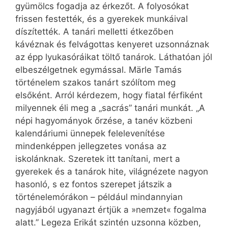
gyümölcs fogadja az érkezőt. A folyosókat
frissen festették, és a gyerekek munkáival
díszítették. A tanári melletti étkezőben
kávéznak és felvágottas kenyeret uzsonnáznak
az épp lyukasóráikat töltő tanárok. Láthatóan jól
elbeszélgetnek egymással. Märle Tamás
történelem szakos tanárt szólítom meg
elsőként. Arról kérdezem, hogy fiatal férfiként
milyennek éli meg a „sacrás” tanári munkát. „A
népi hagyományok őrzése, a tanév közbeni
kalendáriumi ünnepek felelevenítése
mindenképpen jellegzetes vonása az
iskolánknak. Szeretek itt tanítani, mert a
gyerekek és a tanárok hite, világnézete nagyon
hasonló, s ez fontos szerepet játszik a
történelemórákon – például mindannyian
nagyjából ugyanazt értjük a »nemzet« fogalma
alatt.” Legeza Erikát szintén uzsonna közben,