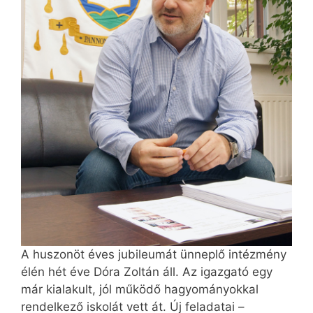
A huszonöt éves jubileumát ünneplő intézmény
élén hét éve Dóra Zoltán áll. Az igazgató egy
már kialakult, jól működő hagyományokkal
rendelkező iskolát vett át. Új fel­adatai –