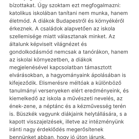
bízottakat. Úgy szoktam ezt megfogalmazni:
katolikus iskolában tanítani nem munka, hanem
életmód. A diákok Budapestről és környékéről
érkeznek. A családok alapvetően az iskola
szellemisége miatt választanak minket. Az
általunk képviselt világnézet és
gondolkodásmód nemcsak a tanórákon, hanem
az iskolai környezetben, a diákok
megjelenésével kapcsolatban támasztott
elvárásokban, a hagyományaink ápolásában is
kifejeződik. Elismerésre méltóak a különböző
tanulmányi versenyeken elért eredményeink, és
kiemelkedő az iskola a művészeti nevelés, az
ének-zene, a néptánc és a kézművesség terén
is. Büszkék vagyunk diákjaink helytállására, s a
kapott visszajelzések, illetve az intézményünk
iránti nagy érdeklődés megerősítenek
bennünket abban, hogy jó úton járunk.