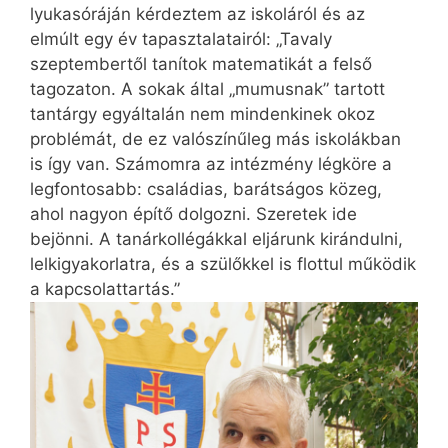
lyukasóráján kérdeztem az iskoláról és az
elmúlt egy év tapasztalatairól: „Tavaly
szeptembertől tanítok matematikát a felső
tagozaton. A sokak által „mumusnak” tartott
tantárgy egyáltalán nem mindenkinek okoz
problémát, de ez valószínűleg más iskolákban
is így van. Számomra az intézmény légköre a
legfontosabb: családias, barátságos közeg,
ahol nagyon építő dolgozni. Szeretek ide
bejönni. A tanárkollégákkal eljárunk kirándulni,
lelkigyakorlatra, és a szülőkkel is flottul működik
a kapcsolattartás.”