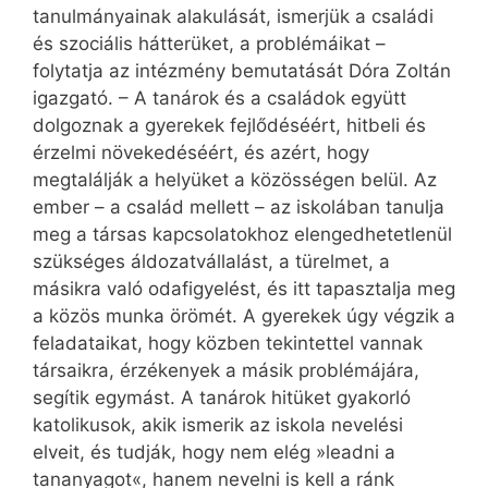
tanulmányainak alakulását, ismerjük a családi
és szociális hátterüket, a problémáikat –
folytatja az intézmény bemutatását Dóra Zoltán
igazgató. – A tanárok és a családok együtt
dolgoznak a gyerekek fejlődéséért, hitbeli és
érzelmi növekedéséért, és azért, hogy
megtalálják a helyüket a közösségen belül. Az
ember – a család mellett – az iskolában tanulja
meg a társas kapcsolatokhoz elengedhetetlenül
szükséges áldozatvállalást, a türelmet, a
másikra való odafigyelést, és itt tapasztalja meg
a közös munka örömét. A gyerekek úgy végzik a
fel­adataikat, hogy közben tekintettel vannak
társaikra, érzékenyek a másik problémájára,
segítik egymást. A tanárok hitüket gyakorló
katolikusok, akik ismerik az iskola nevelési
elveit, és tudják, hogy nem elég »leadni a
tananyagot«, hanem nevelni is kell a ránk