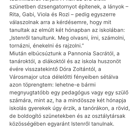
szünetben dzsenga­tornyot építenek, a lányok –
Rita, Gabi, Viola és Rozi – pedig egyszerre
válaszolnak arra a kérdésemre, hogy mit
tanultak az elmúlt két hónapban az iskolában:
„Istenről tanultunk. Meg olvasni, írni, számolni,
tornázni, énekelni és rajzolni.”
Miután elbúcsúztunk a Pannonia Sacrától, a
tanároktól, a diákoktól és az iskola huszonöt
évére visszatekintő Dóra Zoltántól, a
Városmajor utca délelőtti fényeiben sétálva
azon töprengtem: lehetne-e bármi
megnyugtatóbb egy pedagógus vagy egy szülő
számára, mint az, ha a mindössze két hónapja
iskolás gyerekek úgy érzik, a tanórákon, a rövid,
de boldogító szünetekben és az osztálytársak
közösségében egyaránt Istenről tanulnak.