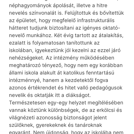
néphagyományok ápolását, illetve a hitre
nevelés színvonalát is. Felújítottuk és bővítettük
az épületet, hogy megfelelő infrastrukturális
hátteret tudjunk biztosítani az igényes oktató-
nevelő munkához. Két évig tartott az átalakítás,
ezalatt is folyamatosan tanítottunk az
iskolában, igyekeztünk jól kezelni az ezzel járó
nehézségeket. Az intézmény működésében
meghatározó tényező, hogy nem egy korábban
állami iskola alakult át katolikus fenntartású
intézménnyé, hanem a kezdetektől fogva
azonos értékrendet és hitet valló pedagógusok
nevelik és oktatják itt a diákságot.
Természetesen egy-egy helyzet megítélésében
vannak köztünk különbségek, de az erkölcsi és
világnézeti azonosság biztonságot jelent
szülőknek, gyerekeknek és tanároknak
egyaránt. Nem újdonság, hogy az iskolába nem