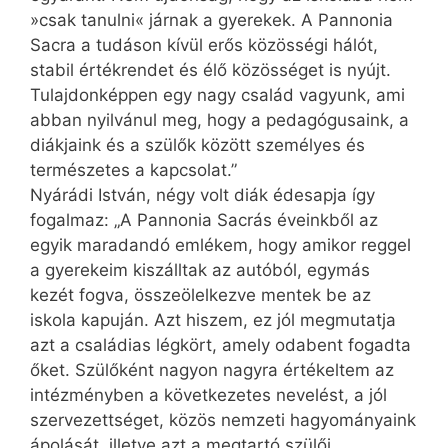
»csak tanulni« járnak a gyerekek. A Pannonia
Sacra a tudáson kívül erős közösségi hálót,
stabil értékrendet és élő közösséget is nyújt.
Tulajdonképpen egy nagy család vagyunk, ami
abban nyilvánul meg, hogy a pedagógusaink, a
diákjaink és a szülők között személyes és
természetes a kapcsolat.”
Nyárádi István, négy volt diák édesapja így
fogalmaz: „A Pannonia Sacrás éveinkből az
egyik maradandó emlékem, hogy amikor reggel
a gyerekeim kiszálltak az autóból, egymás
kezét fogva, összeölelkezve mentek be az
iskola kapuján. Azt hiszem, ez jól megmutatja
azt a családias légkört, amely odabent fogadta
őket. Szülőként nagyon nagyra értékeltem az
intézményben a következetes nevelést, a jól
szervezettséget, közös nemzeti hagyományaink
ápolását, illetve azt a megtartó szülői