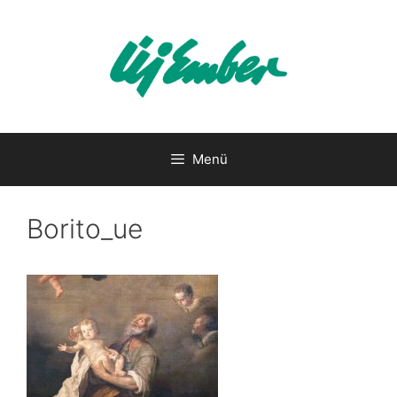
Kilépés
a
tartalomba
Menü
Borito_ue