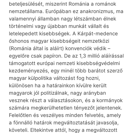
beteljesülését, miszerint Románia a románok
nemzetállama. Európában ez anakronizmus, ma
valamennyi államban nagy létszámban élnek
történelmi vagy újabban munkát vállalt és
letelepedett kisebbségek. A Kárpát-medence
őshonos magyar kisebbségeit nemzetközi
(Románia által is aláírt) konvenciók védik –
egyelőre csak papíron. De az 1,3 millió aláírással
támogatott európai nemzeti kisebbségvédelmi
kezdeményezés, egy minél több barátot szerző
magyar külpolitika változást fog hozni,
különösen ha a határainkon kívülre került
magyarok jól politizálnak, nagy arányban
vesznek részt a választásokon, és a kormányok
számára megkerülhetetlen tényezőt jelentenek.
Felelőtlen és veszélyes minden felvetés, amely
a fönnálló határok megváltoztatását javasolja,
követeli. Eltekintve attól, hogy a megváltozott