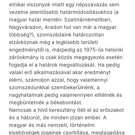
etnikai viszonyok miatt egy népszavazás sem
vezetne jelentősebb határmódosításokhoz (a
magyar határ mentén: Szatmárnémetiben,
Nagyváradon, Aradon hol van már a magyar
többség?), szomszédaink határozottan
elzárkóznak még a legkisebb területi
engedménytől is, márpedig az 1975-ös helsinki
záróokmány is csak közös megegyezés esetén
fogadja el a határok megváltozását. Ha pedig
valaki erő alkalmazásával akar eredményt
elérni, számoljon azzal, hogy valamennyi
szomszédunkkal szembekerülnénk, a
nagyhatalmak pedig valamennyien elítélnék és
megbüntetnék a békebontást.
Nemcsak a hívő keresztény ítéli el az erőszakot
és a háborút, de minden józan ember. A
magyar és más nemzeti, történelmi
kisebbségek jogainak csorbítása, megtagadása