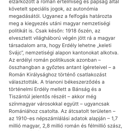
elzárkózott a román értelmiség és papság által
követelt speciális jogok, az autonómia
megadásától. Ugyanez a felfogás határozta
meg a kiegyezés utáni magyar nemzetiségi
politikát is. Csak későn: 1918 őszén, az
elvesztett világháború végén jött rá a magyar
társadalom arra, hogy Erdély lehetne „keleti
Svájc”, nemzetiségi alapon kantonokat alkotva.
Az erdélyi román politikusok azonban –
összhangban a győztes antant ígéreteivel – a
Román Királysághoz történő csatlakozást
választották. A trianoni békeszerződés a
történelmi Erdély mellett a Bánság és a
Tiszántúl jelentős részét – akkor még
színmagyar városokkal együtt – ugyancsak
Romániához csatolta. Az átcsatolt területen –
az 1910-es népszámlálási adatok alapján – 1,7
millió magyar, 2,8 millió román és félmillió szász,