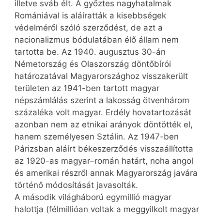
illetve sváb élt. A győztes nagyhatalmak
Romániával is aláíratták a kisebbségek
védelméről szóló szerződést, de azt a
nacionalizmus bódulatában élő állam nem
tartotta be. Az 1940. augusztus 30-án
Németország és Olasz­ország döntőbírói
határozatával Magyarországhoz visszakerült
területen az 1941-ben tartott magyar
népszámlálás szerint a lakosság ötvenhárom
százaléka volt magyar. Erdély hovatartozását
azonban nem az etnikai arányok döntötték el,
hanem személyesen Sztálin. Az 1947-ben
Párizsban aláírt békeszerződés visszaállította
az 1920-as magyar–román határt, noha angol
és amerikai részről annak Magyarország javára
történő módosítását javasolták.
A második világháború egymillió magyar
halottja (félmillióan voltak a meggyilkolt magyar