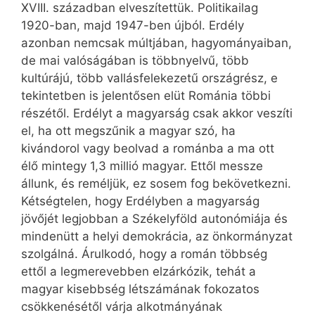
XVIII. században elveszítettük. Politikailag
1920-ban, majd 1947-ben újból. Erdély
azonban nemcsak múltjában, hagyományaiban,
de mai valóságában is többnyelvű, több
kultúrájú, több vallásfelekezetű országrész, e
tekintetben is jelentősen elüt Románia többi
részétől. Erdélyt a magyarság csak akkor veszíti
el, ha ott megszűnik a magyar szó, ha
kivándorol vagy beolvad a románba a ma ott
élő mintegy 1,3 millió magyar. Ettől messze
állunk, és reméljük, ez sosem fog bekövetkezni.
Kétségtelen, hogy Erdélyben a magyarság
jövőjét legjobban a Székelyföld autonómiája és
mindenütt a helyi demokrácia, az önkormányzat
szolgálná. Árulkodó, hogy a román többség
ettől a legmerevebben elzárkózik, tehát a
magyar kisebbség létszámának fokozatos
csökkenésétől várja alkotmányának