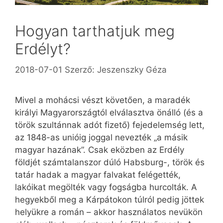
Hogyan tarthatjuk meg
Erdélyt?
2018-07-01
Szerző:
Jeszenszky Géza
Mivel a mohácsi vészt követően, a maradék
királyi Magyarországtól elválasztva önálló (és a
török szultánnak adót fizető) fejedelemség lett,
az 1848-as unióig joggal nevezték „a másik
magyar hazának”. Csak eközben az Erdély
földjét számtalanszor dúló Habsburg-, török és
tatár hadak a magyar falvakat felégették,
lakóikat megölték vagy fogságba hurcolták. A
hegyekből meg a Kárpátokon túlról pedig jöttek
helyükre a román – akkor használatos nevükön