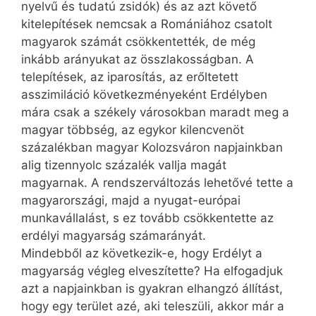
nyelvű és tudatú zsidók) és az azt követő
kitelepítések nemcsak a Romániához csatolt
magyarok számát csökkentették, de még
inkább arányukat az összlakosságban. A
telepítések, az iparosítás, az erőltetett
asszimiláció következményeként Erdélyben
mára csak a székely városokban maradt meg a
magyar többség, az egykor kilencvenöt
százalékban magyar Kolozsváron napjainkban
alig tizennyolc százalék vallja magát
magyarnak. A rendszerváltozás lehetővé tette a
magyarországi, majd a nyugat-európai
munkavállalást, s ez tovább csökkentette az
erdélyi magyarság számarányát.
Mindebből az következik-e, hogy Erdélyt a
magyarság végleg elveszítette? Ha elfogadjuk
azt a napjainkban is gyakran elhangzó állítást,
hogy egy terület azé, aki teleszüli, akkor már a