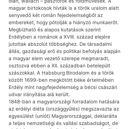
oláh, wallach – pásztorok és földművesek. A
magyar birtokosok hívták is a török uralom alatt
senyvedő két román fejedelemségből az
embereket, hogy pótolják a hiányzó munkaerőt.
Megbízható és alapos kutatások szerint
Erdélyben a románok a XVIII. század elejére
jutottak abszolút többséghez. De társadalmi
állás, gazdasági erő és politikai befolyás alapján
a magyar elem vezető szerepe megmaradt,
osztozva ebben a XII. században betelepült
szászokkal. A Habsburg Birodalom és a török
között 1699-ben megkötött béke értelmében
Erdély mint nagyfejedelemség a bécsi császári
udvar irányítása alá került.
1848-ban a magyarországi forradalom hatására
az erdélyi diéta (országgyűlés) megszavazta az
egyesülést (uniót) Magyarországgal, deklarálta
a teljes nemzetiségi és vallási szabadságot, de