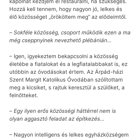
kápolnát kezdjem el restaurálni, ha szükséges.
Hozzá kell tennem, hogy nagyon jó, lelkes és
élő közösséget „örököltem meg” az elődeimtől.
–
Sokféle közösség, csoport működik ezen a ma
még cseppnyinek nevezhető plébánián…
– Igen, igyekeztem bekapcsolni a közösség
életébe a fiatalokat és a legfiatalabbakat is, ez
utóbbin az óvodásokat értem. Az Árpád-házi
Szent Margit Katolikus Óvodában szólítottam
meg a kicsiket, s rajtuk keresztül a szülőket, a
felnőtteket.
–
Egy ilyen erős közösségi háttérrel nem is
olyan aggasztó feladat az építkezés…
– Nagyon intelligens és lelkes egyházközségem