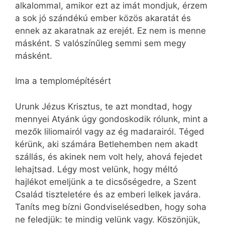
alkalommal, amikor ezt az imát mondjuk, érzem
a sok jó szándékú ember közös akaratát és
ennek az akaratnak az erejét. Ez nem is menne
másként. S valószínűleg semmi sem megy
másként.
Ima a templomépítésért
Urunk Jézus Krisztus, te azt mondtad, hogy
mennyei Atyánk úgy gondoskodik rólunk, mint a
mezők liliomairól vagy az ég madarairól. Téged
kérünk, aki számára Betlehemben nem akadt
szállás, és akinek nem volt hely, ahová fejedet
lehajtsad. Légy most velünk, hogy méltó
hajlékot emeljünk a te dicsőségedre, a Szent
Család tiszteletére és az emberi lelkek javára.
Taníts meg bízni Gondviselésedben, hogy soha
ne feledjük: te mindig velünk vagy. Köszönjük,