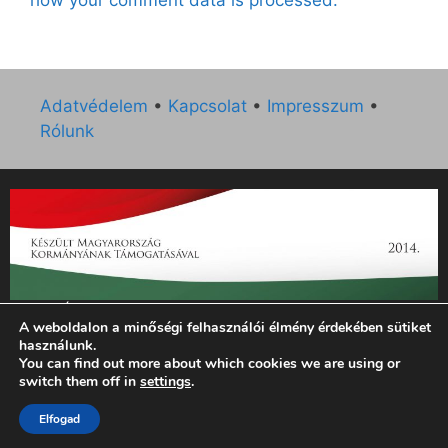
how your comment data is processed.
Adatvédelem
•
Kapcsolat
•
Impresszum
•
Rólunk
„Az Új Ember katolikus hetilap 2014. évi működésének
A weboldalon a minőségi felhasználói élmény érdekében sütiket
támogatását az EGYH-KCP-14-P-0121 sz. támogatási
használunk.
szerződés keretében 3 000 000 Ft összegben támogatta az
You can find out more about which cookies we are using or
Emberi Erőforrások Minisztériuma.”
switch them off in
settings
.
Elfogad
© 2026 Magyar Kurír - Új Ember
• Készült
GeneratePress