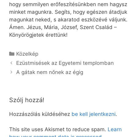
hogy semmilyen erőfeszítésünkben nem hagysz
minket magunkra. Segíts, hogy egészen átadjuk
magunkat neked, s akaratod eszközévé váljunk.
Ámen. Jézus, Mária, József, Szent Család –
Könyörögjetek érettünk!
Kategória
Közelkép
Ezüstmisések az Egyetemi templomban
A gátak nem nőnek az égig
Szólj hozzá!
Hozzászólás küldéséhez
be kell jelentkezni
.
This site uses Akismet to reduce spam.
Learn