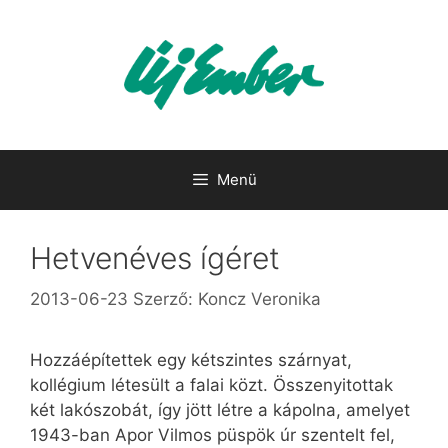
Kilépés
a
tartalomba
Menü
Hetvenéves ígéret
2013-06-23
Szerző:
Koncz Veronika
Hozzáépítettek egy kétszintes szárnyat,
kollégium létesült a falai közt. Összenyitottak
két lakószobát, így jött létre a kápolna, amelyet
1943-ban Apor Vilmos püspök úr szentelt fel,