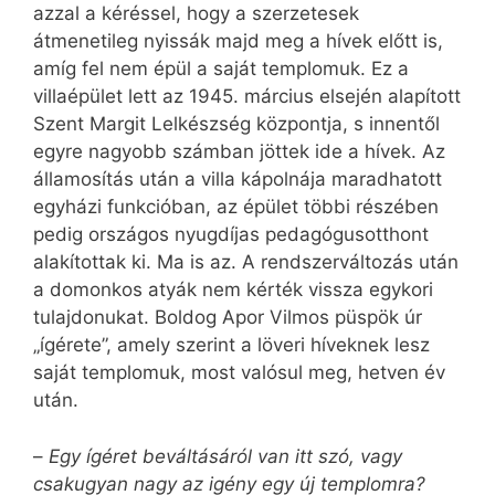
azzal a kéréssel, hogy a szerzetesek
átmenetileg nyissák majd meg a hívek előtt is,
amíg fel nem épül a saját templomuk. Ez a
villaépület lett az 1945. március elsején alapított
Szent Margit Lelkészség központja, s innentől
egyre nagyobb számban jöttek ide a hívek. Az
államosítás után a villa kápolnája maradhatott
egyházi funkcióban, az épület többi részében
pedig országos nyugdíjas pedagógusotthont
alakítottak ki. Ma is az. A rendszerváltozás után
a domonkos atyák nem kérték vissza egykori
tulajdonukat. Boldog Apor Vilmos püspök úr
„ígérete”, amely szerint a löveri híveknek lesz
saját templomuk, most valósul meg, hetven év
után.
–
Egy ígéret beváltásáról van itt szó, vagy
csakugyan nagy az igény egy új templomra?