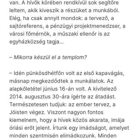
van. A hívők körében rendkívül sok segítőre
leltem, akik kiveszik a részüket a munkából.
Elég, ha csak annyit mondok: a tervező, a
sajtóreferens, a pénzügyi projektmenedzser, a
városi főmérnök, a műszaki ellenőr is az
egyházközség tagja…
–
Mikorra készül el a templom?
– Idén pünkösdhétfőn volt az első kapavágás,
másnap megkezdődtek a munkálatok. Az
alapkőletétel június 16-án volt. A kivitelező
2014. augusztus 30-ára ígérte az átadást.
Természetesen tudjuk: az ember tervez, a
Jóisten végez. Viszont nagyon fontos
kiemelnem, hogy a hívek közös akarata, imája
óriási erőt jelent. Írtunk egy imádságot, amelyet
minden szentmisén elimádkozunk. Minden