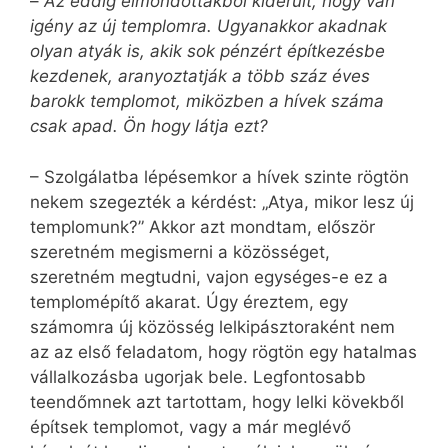
–
Az eddig elmondottakból kiderült, hogy van
igény az új templomra. Ugyanakkor akadnak
olyan atyák is, akik sok pénzért építkezésbe
kezdenek, aranyoztatják a több száz éves
barokk templomot, miközben a hívek száma
csak apad. Ön hogy látja ezt?
– Szolgálatba lépésemkor a hívek szinte rögtön
nekem szegezték a kérdést: „Atya, mikor lesz új
templomunk?” Akkor azt mondtam, először
szeretném megismerni a közösséget,
szeretném megtudni, vajon egységes-e ez a
templomépítő akarat. Úgy éreztem, egy
számomra új közösség lelkipásztoraként nem
az az első feladatom, hogy rögtön egy hatalmas
vállalkozásba ugorjak bele. Legfontosabb
teendőmnek azt tartottam, hogy lelki kövekből
építsek templomot, vagy a már meglévő