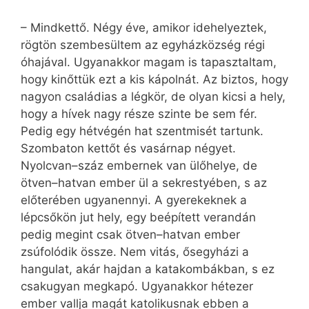
– Mindkettő. Négy éve, amikor idehelyeztek,
rögtön szembesültem az egyházközség régi
óhajával. Ugyanakkor magam is tapasztaltam,
hogy kinőttük ezt a kis kápolnát. Az biztos, hogy
nagyon családias a légkör, de olyan kicsi a hely,
hogy a hívek nagy része szinte be sem fér.
Pedig egy hétvégén hat szentmisét tartunk.
Szombaton kettőt és vasárnap négyet.
Nyolcvan–száz embernek van ülőhelye, de
ötven–hatvan ember ül a sekrestyében, s az
előterében ugyanennyi. A gyerekeknek a
lépcsőkön jut hely, egy beépített verandán
pedig megint csak ötven–hatvan ember
zsúfolódik össze. Nem vitás, ősegyházi a
hangulat, akár hajdan a katakombákban, s ez
csakugyan megkapó. Ugyanakkor hétezer
ember vallja magát katolikusnak ebben a