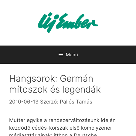
Kilépés
a
tartalomba
Menü
Hangsorok: Germán
mítoszok és legendák
2010-06-13
Szerző:
Pallós Tamás
Mutter egyike a rendszerváltozásunk idején
kezdődő cédés-korszak első komolyzenei
médiasztárjainak; itthon a Deutsche