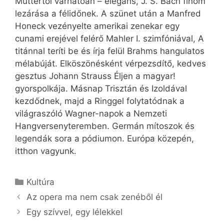
Muttertől várhatóan – elegáns, J. S. Bach finom
lezárása a félidőnek. A szünet után a Manfred
Honeck vezényelte amerikai zenekar egy
cunami erejével felérő Mahler I. szimfóniával, A
titánnal teríti be és írja felül Brahms hangulatos
mélabúját. Elköszönésként vérpezsdítő, kedves
gesztus Johann Strauss Éljen a magyar!
gyorspolkája. Másnap Trisztán és Izoldával
kezdődnek, majd a Ringgel folytatódnak a
világraszóló Wagner-napok a Nemzeti
Hangversenyteremben. Germán mítoszok és
legendák sora a pódiumon. Európa közepén,
itthon vagyunk.
Kategória
Kultúra
Az opera ma nem csak zenéből él
Egy szívvel, egy lélekkel