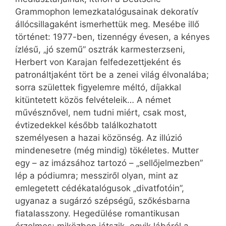
Grammophon lemezkatalógusainak dekoratív
állócsillagaként ismerhettük meg. Mesébe illő
történet: 1977-ben, tizennégy évesen, a kényes
ízlésű, „jó szemű” osztrák karmesterzseni,
Herbert von Karajan felfedezettjeként és
patronáltjaként tört be a zenei világ élvonalába;
sorra születtek figyelemre méltó, díjakkal
kitüntetett közös felvételeik… A német
művésznővel, nem tudni miért, csak most,
évtizedekkel később találkozhatott
személyesen a hazai közönség. Az illúzió
mindenesetre (még mindig) tökéletes. Mutter
egy – az imázsához tartozó – „sellőjelmezben”
lép a pódiumra; messziről olyan, mint az
emlegetett cédékatalógusok „divatfotóin”,
ugyanaz a sugárzó szépségű, szőkésbarna
fiatalasszony. Hegedülése romantikusan