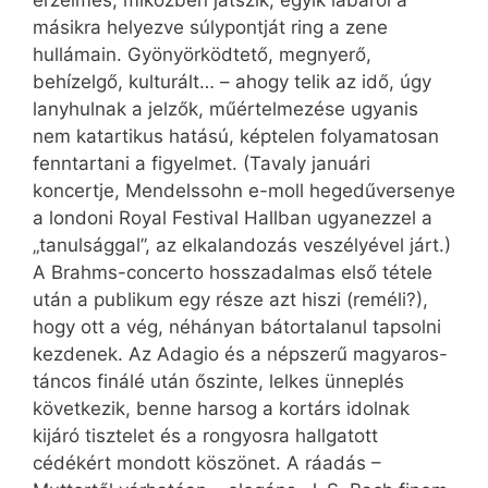
érzelmes; miközben játszik, egyik lábáról a
másikra helyezve súlypontját ring a zene
hullámain. Gyönyörködtető, megnyerő,
behízelgő, kulturált… – ahogy telik az idő, úgy
lanyhulnak a jelzők, műértelmezése ugyanis
nem katartikus hatású, képtelen folyamatosan
fenntartani a figyelmet. (Tavaly januári
koncertje, Mendelssohn e-moll hegedűversenye
a londoni Royal Festival Hallban ugyanezzel a
„tanulsággal”, az elkalandozás veszélyével járt.)
A Brahms-concerto hosszadalmas első tétele
után a publikum egy része azt hiszi (reméli?),
hogy ott a vég, néhányan bátortalanul tapsolni
kezdenek. Az Adagio és a népszerű magyaros-
táncos finálé után őszinte, lelkes ünneplés
következik, benne harsog a kortárs idolnak
kijáró tisztelet és a rongyosra hallgatott
cédékért mondott köszönet. A ráadás –