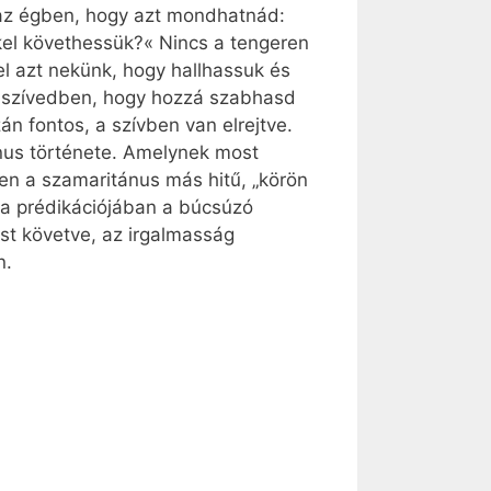
az égben, hogy azt mondhatnád:
kkel követhessük?« Nincs a tengeren
el azt nekünk, hogy hallhassuk és
a szívedben, hogy hozzá szabhasd
án fontos, a szívben van elrejtve.
ánus története. Amelynek most
zen a szamaritánus más hitű, „körön
dja prédikációjában a búcsúzó
ust követve, az irgalmasság
n.