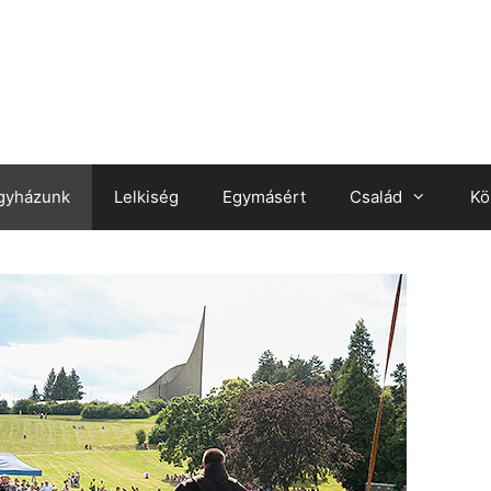
gyházunk
Lelkiség
Egymásért
Család
Kö