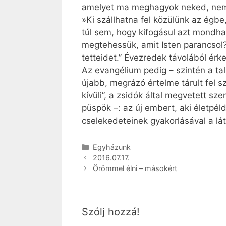
amelyet ma meghagyok neked, nem 
»Ki szállhatna fel közülünk az égbe
túl sem, hogy kifogásul azt mondha
megtehessük, amit Isten parancsol
tetteidet.” Évezredek távolából érk
Az evangélium pedig – szintén a ta
újabb, megrázó értelme tárult fel 
kívüli”, a zsidók által megvetett 
püspök –: az új embert, aki életpé
cselekedeteinek gyakorlásával a lát
Kategória
Egyházunk
2016.07.17.
Örömmel élni – másokért
Szólj hozzá!