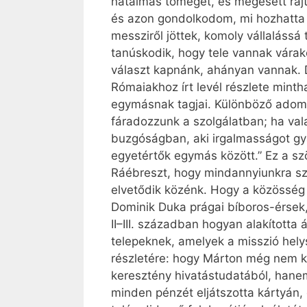
hatalmas tömeget, és megesett rajt
és azon gondolkodom, mi hozhatta ő
messziről jöttek, komoly vállalássá 
tanúskodik, hogy tele vannak várak
választ kapnánk, ahányan vannak. D
Rómaiakhoz írt levél részlete mint
egymásnak tagjai. Különböző adomá
fáradozzunk a szolgálatban; ha valak
buzgóságban, aki irgalmasságot gya
egyetértők egymás között.” Ez a szö
Ráébreszt, hogy mind­annyi­unkra s
elvetődik közénk. Hogy a közösség 
Dominik Duka prágai bíboros-érsek,
II–III. században hogyan alakította
telepeknek, amelyek a misszió hely
részletére: hogy Márton még nem k
keresztény hivatástudatából, hanem
minden pénzét eljátszotta kártyán,