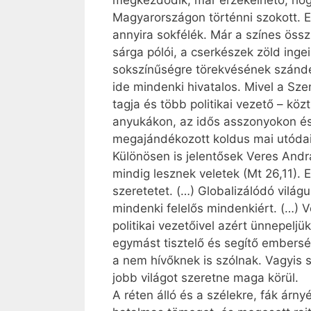
megkezdődik, már érzékelhető, hog
Magyarországon történni szokott. E
annyira sokfélék. Már a színes össz
sárga pólói, a cserkészek zöld ingei
sokszínűségre törekvésének szándék
ide mindenki hivatalos. Mivel a S
tagja és több politikai vezető – kö
anyukákon, az idős asszonyokon és 
megajándékozott koldus mai utódaii
Különösen is jelentősek Veres And
mindig lesznek veletek (Mt 26,11).
szeretetet. (…) Globalizálódó világ
mindenki felelős mindenkiért. (…) V
politikai vezetőivel azért ünnepel
egymást tisztelő és segítő embersé
a nem hívőknek is szólnak. Vagyis s
jobb világot szeretne maga körül.
A réten álló és a szélekre, fák ár