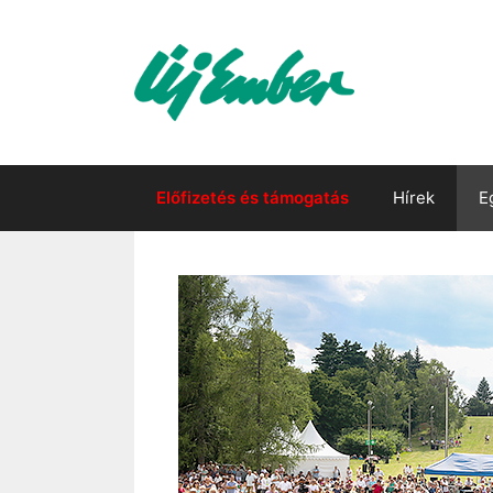
Kilépés
a
tartalomba
Előfizetés és támogatás
Hírek
E