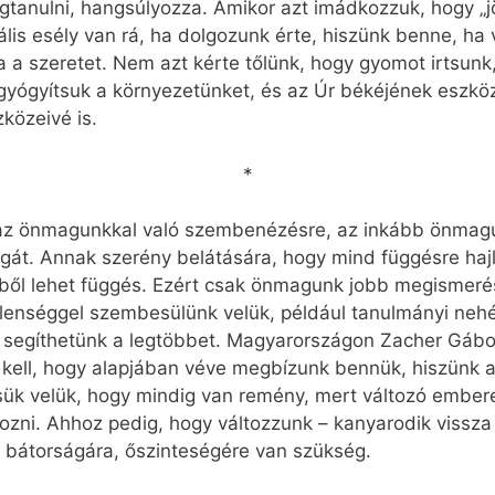
gtanulni, hangsúlyozza. Amikor azt imádkozzuk, hogy „jö
ális esély van rá, ha dolgozunk érte, hiszünk benne, ha 
 a szeretet. Nem azt kérte tőlünk, hogy gyomot irtsunk, 
gyógyítsuk a környezetünket, és az Úr békéjének eszkö
közeivé is.
*
 az önmagunkkal való szembenézésre, az inkább önmag
óságát. Annak szerény belátására, hogy mind függésre 
nből lehet függés. Ezért csak önmagunk jobb megismeré
lenséggel szembesülünk velük, például tanulmányi nehé
” segíthetünk a legtöbbet. Magyarországon Zacher Gábor
 kell, hogy alapjában véve megbízunk bennük, hiszünk 
sük velük, hogy mindig van remény, mert változó ember
tozni. Ahhoz pedig, hogy változzunk – kanyarodik vissz
bátorságára, őszinteségére van szükség.