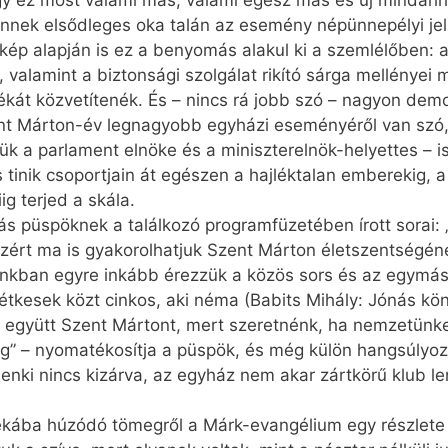
y ez most valami más; valami egész más és új mindahho
nnek elsődleges oka talán az esemény népünnepélyi jell
kép alapján is ez a benyomás alakul ki a szemlélőben: 
, valamint a biztonsági szolgálat rikító sárga mellényei 
át közvetítenék. És – nincs rá jobb szó – nagyon demok
zent Márton-év legnagyobb egyházi eseményéről van szó
ztük a parlament elnöke és a miniszterelnök-helyettes – i
tinik csoportjain át egészen a hajléktalan emberekig, a
g terjed a skála.
rás püspöknek a találkozó programfüzetében írott sora
 Ezért ma is gyakorolhatjuk Szent Márton életszentségén
unkban egyre inkább érezzük a közös sors és az egymás i
étkesek közt cinkos, aki néma (Babits Mihály: Jónás kön
jük együtt Szent Mártont, mert szeretnénk, ha nemzetünk
g” – nyomatékosítja a püspök, és még külön hangsúlyozz
enki nincs kizárva, az egyház nem akar zártkörű klub le
nyékába húzódó tömegről a Márk-evangélium egy részlete