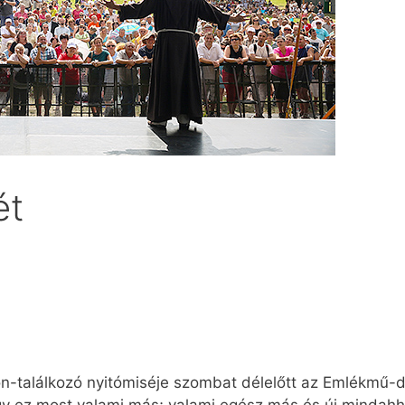
ét
on-találkozó nyitómiséje szombat délelőtt az Emlékmű-d