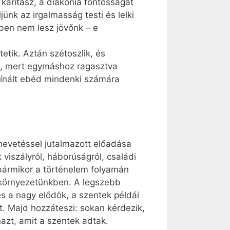
karitász, a diakónia fontosságát
ünk az irgalmasság testi és lelki
ben nem lesz jövőnk – e
etik. Aztán szétoszlik, és
fli, mert egymáshoz ragasztva
kínált ebéd mindenki számára
nevetéssel jutalmazott előadása
viszályról, háborúságról, családi
 bármikor a történelem folyamán
 környezetünkben. A legszebb
és a nagy elődök, a szentek példái
lt. Majd hozzáteszi: sokan kérdezik,
azt, amit a szentek adtak.