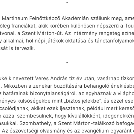
*
Martineum Felnőttképző Akadémián szállunk meg, amel
őleg franciákat, akik körében különösen népszerű a Tou
vonal, a Szent Márton-út. Az intézmény rengeteg színe
alkalmai, hol népi játékok oktatása és tánctanfolyamo
sát is tervezik.
*
é kinevezett Veres András tíz év után, vasárnap tízkor,
. Miközben a zenekar buzdítására behangoló éneklésbe
áz határainak bizonytalanságáról, az egyháznak a világh
ményes külsőségekbe mint „biztos jelekbe”, és ezzel e
solódjanak, akiket ezek ijesztenek, például mert keres
a azzal szembesülnek, hogy kívülállókként, idegenekkén
ásukkal. Szombathely, a Szent Márton-találkozó befogad
e. Az ószövetségi olvasmány és az evangélium egyaránt 