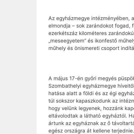
Az egyházmegye intézményében, a 
elmondja – sok zarándokot fogad, f
ezerkétszáz kilométeres zarándokút
„meseegyetem” és ikonfestő műhely 
műhely és ön­ismereti csoport indítá
A május 17-én győri megyés püspökk
Szombathelyi egyházmegye híveitől
hatása alatt a földi és az égi egyh
túl sokszor kapaszkodunk az intéz
hogy velünk legyenek, hozzánk kapc
eltávolodtak a látható egyháztól. H
ártunk az egyháznak az ő távoltart
egész országra át kellene terjedni