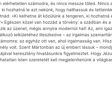
elérhetetlen számodra, és nincs messze tőled. Nincs 
, ki hozhatná le azt nekünk, hogy hallhassuk és tettein
tnád: »Ki kelhetne át közülünk a tengeren, ki hozhatná 
?« Egészen közel van hozzád a törvény: a szádban és 
ezik az üzenet, mégis annyira modernül hat! Az, ami igaz
lálkozó lelkületéhez illeszkedve – az irgalmas szamarit
számomra: az egyház ott van, ahol irgalmasság van. His
személy volt. Szent Mártonban az új embert lássuk – mon
ldájával keresztény hivatásunkra figyelmeztet. Hogy Jéz
hatatlan Isten szeretetét kell megjelenítenünk a világba