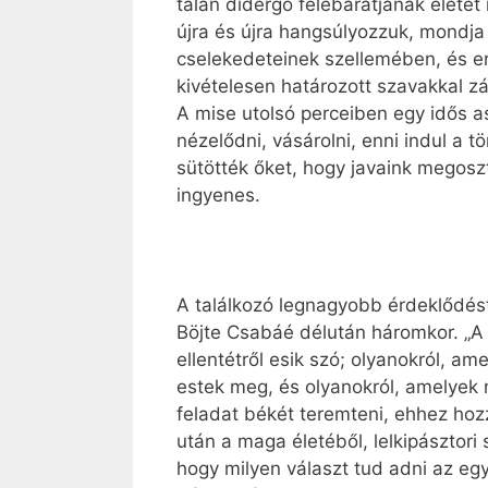
talán didergő felebarátjának életé
újra és újra hangsúlyozzuk, mondja 
cselekedeteinek szellemében, és e
kivételesen határozott szavakkal zá
A mise utolsó perceiben egy idős ass
nézelődni, vásárolni, enni indul a 
sütötték őket, hogy javaink megosz
ingyenes.
A találkozó legnagyobb érdeklődést
Böjte Csabáé délután háromkor. „A 
ellentétről esik szó; olyanokról, 
estek meg, és olyanokról, amelyek
feladat békét teremteni, ehhez hozz
után a maga életéből, lelkipásztori 
hogy milyen választ tud adni az eg