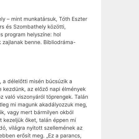
y – mint munkatársuk, Tóth Eszter
rs és Szombathely közötti,
s program helyszíne: hol
k zajlanak benne. Bibliodráma-
 a délelőtti misén búcsúzik a
 kezdünk, az előző napi élmények
oz való viszonyáról töprengek. Talán
setleg mi magunk akadályozzuk meg,
ők, vagy mert bármilyen okból
t kezeljük őket, talán éppen mi
ó, világra nyitott szellemének az
ebben erősít meg. „Ez a parancs,