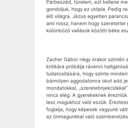
Párbeszéd, türelem, ezt kellene me
gondoljuk, hogy ez utópia. Pedig re
élő világra. Jézus egyetlen parancsa
ami rossz, hanem hogy szeretettel 
különböző vallások közötti béke esz
Zacher Gábor négy órakor szintén
kritikára próbálja rávenni hallgat
tudatosítására, hogy szinte minde
bármilyen aggodalomra okot adó je
mondatokkal, „szeretetinjekciókkal
nincs elég. A gyerekeknek érezniük
lesz magukhoz való eszük. Éreztes
foglalja, hogy képesek vagyunk vál
az önmagunkkal való szembenézés 