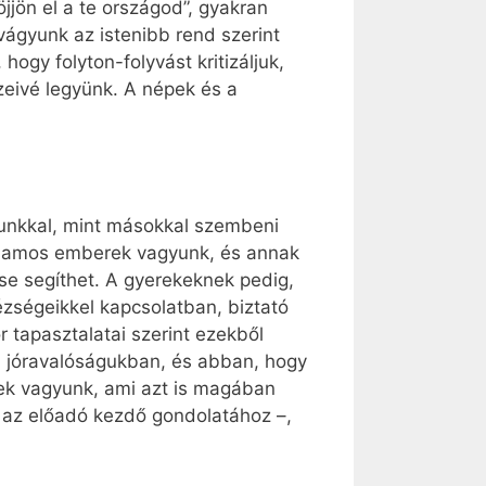
jjön el a te országod”, gyakran
vágyunk az istenibb rend szerint
hogy folyton-folyvást kritizáljuk,
zeivé legyünk. A népek és a
unkkal, mint másokkal szembeni
hajlamos emberek vagyunk, és annak
se segíthet. A gyerekeknek pedig,
zségeikkel kapcsolatban, biztató
 tapasztalatai szerint ezekből
a jóravalóságukban, és abban, hogy
ek vagyunk, ami azt is magában
a az előadó kezdő gondolatához –,