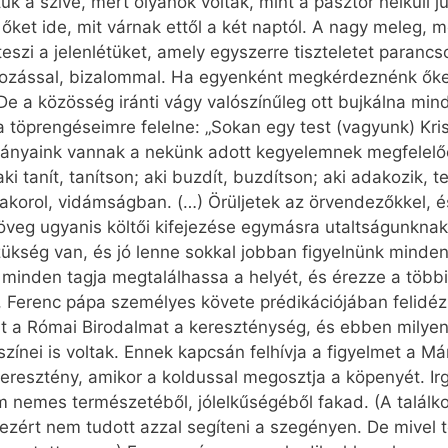
uk a szíve, mert olyanok voltak, mint a pásztor nélküli
ket ide, mit várnak ettől a két naptól. A nagy meleg, 
teszi a jelenlétüket, amely egyszerre tiszteletet parancs
ozással, bizalommal. Ha egyenként megkérdeznénk őket, 
e a közösség iránti vágy valószínűleg ott bujkálna mi
ha töprengéseimre felelne: „Sokan egy test (vagyunk) Kr
nyaink vannak a nekünk adott kegyelemnek megfelelően
i tanít, tanítson; aki buzdít, buzdítson; aki adakozik, 
korol, vidámságban. (…) Örüljetek az örvendezőkkel, és 
veg ugyanis költői kifejezése egymásra utaltságunknak, 
zükség van, és jó lenne sokkal jobban figyelnünk minde
minden tagja megtalálhassa a helyét, és érezze a több
 Ferenc pápa személyes követe prédikációjában felidéz
 át a Római Birodalmat a kereszténység, és ebben milyen
színei is voltak. Ennek kapcsán felhívja a figyelmet a 
eresztény, amikor a koldussal megosztja a köpenyét. 
 nemes természetéből, jólelkűségéből fakad. (A találko
 ezért nem tudott azzal segíteni a szegényen. De mivel 