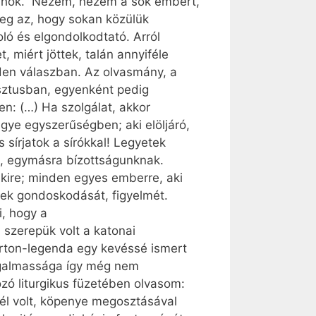
 juhok.” Nézem, nézem a sok embert,
meg az, hogy sokan közülük
oló és elgondolkodtató. Arról
miért jöttek, talán annyiféle
nden válaszban. Az olvasmány, a
isztusban, egyenként pedig
: (…) Ha szolgálat, akkor
tegye egyszerűségben; aki elöljáró,
sírjatok a sírókkal! Legyetek
egymásra bí­zott­sá­gunk­nak.
nkire; minden egyes emberre, aki
iek gondoskodását, figyelmét.
i, hogy a
 szerepük volt a katonai
Márton-legenda egy kevéssé ismert
Irgalmassága így még nem
zó liturgikus füzetében olvasom:
tél volt, köpenye megosztásával