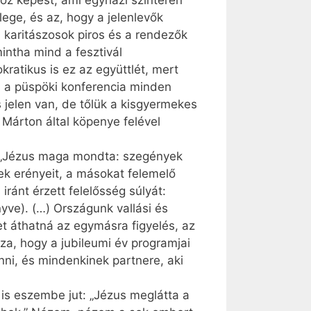
z képest, ami egyházi színtéren
ege, és az, hogy a jelenlevők
a karitászosok piros és a rendezők
mintha mind a fesztivál
ratikus is ez az együttlét, mert
, a püspöki konferencia minden
s jelen van, de tőlük a kisgyermekes
 Márton által köpenye felével
i: „Jézus maga mondta: szegények
ek erényeit, a másokat felemelő
ránt érzett felelősség súlyát:
yve). (…) Országunk vallási és
et áthatná az egymásra figyelés, az
a, hogy a jubileumi év programjai
nni, és mindenkinek partnere, aki
 is eszembe jut: „Jézus meglátta a