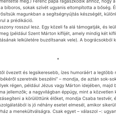
t mentette meg.) Ferenc pápa ragaszkodik ahhoz, hogy a 
a bíboros, sokak szívét ugyanis eltompította a bőség. Élj
rősítsük magunkban a segítségnyújtás készségét, külön
rul a prédikáció.
zony rosszul lesz. Egy közeli fa alá támogatják, és leült
tömeg (például Szent Márton kiflijét, amely mindig két ki
tásának lelkületére buzdítsanak vele). A bográcsokból 
*
ől övezett és legsikeresebb, ízes humoráért a legtöbb 
békéről szeretnék beszélni” – mondja, de aztán sok-sok 
amelyek régen, például Jézus vagy Márton idejében, majd
 ma jellemzők; a nagyvilágban éppúgy, mint a közvetlen
ásegíteni a körülöttünk élőket, mondja Csaba testvér, 
szolgálatából is jó néhány esetet elmesél, amikor sikerü
yház a menekültválságra. Csak egyet – válaszol –: ugyan