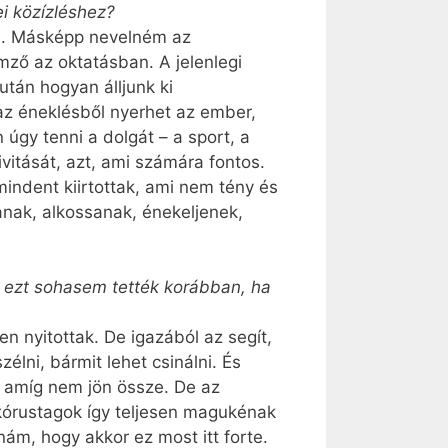
i közízléshez?
is. Másképp nevelném az
ző az oktatásban. A jelenlegi
tán hogyan álljunk ki
az éneklésből nyerhet az ember,
 úgy tenni a dolgát – a sport, a
vitását, azt, ami számára fontos.
indent kiirtottak, ami nem tény és
nak, alkossanak, énekeljenek,
a ezt sohasem tették korábban, ha
n nyitottak. De igazából az segít,
élni, bármit lehet csinálni. És
 amíg nem jön össze. De az
 kórustagok így teljesen magukénak
ám, hogy akkor ez most itt forte.