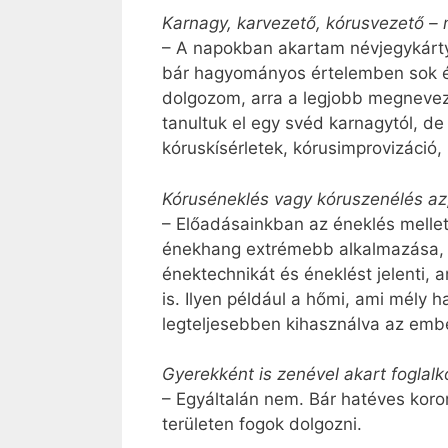
Karnagy, karvezető, kórusvezető –
– A napokban akartam névjegykártyát
bár hagyományos értelemben sok é
dolgozom, arra a legjobb megnevezé
tanultuk el egy svéd karnagytól, d
kóruskísérletek, kó­rus­impro­vi­zá­ci
Kóruséneklés vagy kóruszenélés az,
– Előadásainkban az éneklés mellet
énekhang extrémebb alkalmazása, 
énektechnikát és éneklést jelenti,
is. Ilyen például a hőmi, ami mély 
legteljesebben kihasználva az ember
Gyerekként is zenével akart foglalk
– Egyáltalán nem. Bár hatéves kor
területen fogok dolgozni.