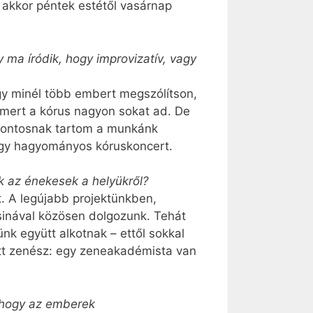
akkor péntek estétől vasárnap
y ma íródik, hogy improvizatív, vagy
ogy minél több embert megszólítson,
 mert a kórus nagyon sokat ad. De
 fontosnak tartom a munkánk
 egy hagyományos kóruskoncert.
 az énekesek a helyükről?
t. A legújabb projektünkben,
inával közösen dolgozunk. Tehát
nk együtt alkotnak – ettől sokkal
ett zenész: egy zeneakadémista van
, hogy az emberek