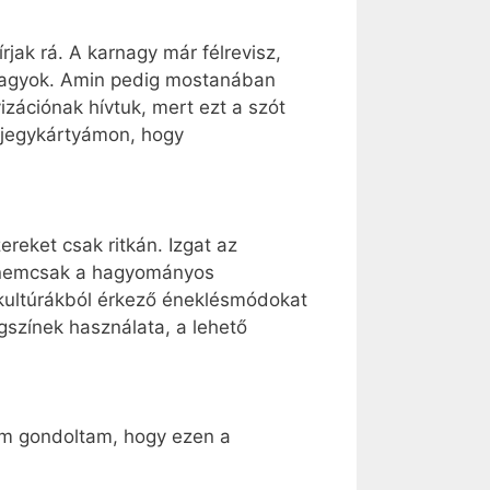
jak rá. A karnagy már félrevisz,
vagyok. Amin pedig mostanában
zációnak hívtuk, mert ezt a szót
évjegykártyámon, hogy
reket csak ritkán. Izgat az
z nemcsak a hagyományos
 kultúrákból érkező éneklésmódokat
ngszínek használata, a lehető
em gondoltam, hogy ezen a