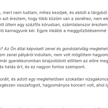
, mert nem tudtam, mihez kezdjek, és ebből a tárgyból 
n azt éreztem, hogy több közöm van a zenéhez, nem el
ott ültem egy százfős kórusban, számtalanszor éreztem
iváló karnagyunk kér. Egyre inkább a meggyőződésemmé
Az Ön által képviselt zenei és gondolatvilág meglehe
nem zenei pályáról indultam, nem volt mögöttem hagyom
már gyerekkoromban kirajzolódott előttem az előre megír
 hatás ért, és ez nagyon fontos szempont.
torált, és adott egy meglehetősen szokatlan vizsgakonc
észen visszafogott, hagyományos koncert volt, ahol i