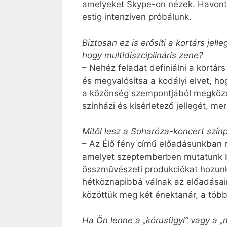
amelyeket Skype-on nézek. Havont
estig intenzíven próbálunk.
Biztosan ez is erősíti a kortárs jel
hogy multidiszciplináris zene?
– Nehéz feladat definiálni a kortár
és megvalósítsa a kodályi elvet, h
a közönség szempontjából megközel
színházi és kísérletező jellegét, 
Mitől lesz a Soharóza-koncert szí
– Az Élő fény című előadásunkban m
amelyet szeptemberben mutatunk be
összművészeti produkciókat hozunk 
hétköznapibbá válnak az előadásai
közöttük meg két énektanár, a több
Ha Ön lenne a „kórusügyi” vagy a „