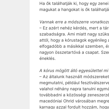
Ha ők találhatják ki, hogy egy zene
magukat a hangokat is ők találhatjá
Vannak erre a módszerre vonatkoz
– Ez azért nehéz kérdés, mert a t
szabadságra. Ami miatt nagy szüksé
attól, hogy a kórustagok egyénileg
elfogadóbb a másikkal szemben, és 
nagyon összetartóvá a csapat. Szer
éneklés.
A kórus mögött álló egyesülettel mi
– Az általunk használt módszereket
megmutatni, például fesztiválszer
valahol néhány napra tanulni egymá
továbbadni a közösségi zeneszerzés
macedóniai Ohrid városában megren
karnagy azzal fordult hozzám, hogy