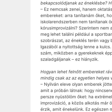
bekapcsolódjanak az éneklésbe? Hog
– Ez nemcsak zenei, hanem oktatási
embereket: arra tanítanám őket, h
iskolarendszerben nem tanítanak ön
kórusimprovizálni? Szerintem nem a
meg lehet találni például a sportba
szobrászat, az éneklés terén vagy 
Igazából a nyitottság lenne a kulc
szám, miközben a gyerekeknek éppe
szaladgáljanak – ez hiányzik.
Hogyan lehet felnőtt embereket ráv
mindig csak az az egyetlen helyes v
– Nyilván eleve olyan emberek jötte
amit a próbán látnak: hogy nincsene
persze nyüstölöm őket: ha extrém
improvizáció, a közös alkotás már 
érzik, amit énekelünk. Ez egészen 