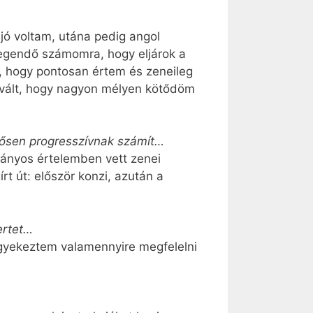
jó voltam, utána pedig angol
egendő számomra, hogy eljárok a
, hogy pontosan értem és zeneileg
 vált, hogy nagyon mélyen kötődöm
tősen progresszívnak számít…
ányos értelemben vett zenei
t út: először konzi, azután a
ertet…
gyekeztem valamennyire megfelelni