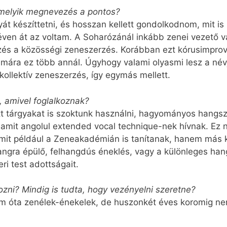
 melyik megnevezés a pontos?
 készíttetni, és hosszan kellett gondolkodnom, mit is ír
ven át az voltam. A Soharózánál inkább zenei vezető 
s a közösségi zeneszerzés. Korábban ezt kórus­impro­vi­
e mára ez több annál. Úgyhogy valami olyasmi lesz a n
ó, kollektív zeneszerzés, így egymás mellett.
 amivel foglalkoznak?
t tárgyakat is szoktunk használni, hagyományos hangsze
amit angolul extended vocal technique-nek hívnak. E
 amit például a Zeneakadémián is tanítanak, hanem más
hangra épülő, fel­hang­dús éneklés, vagy a különleges ha
i test adottságait.
ozni? Mindig is tudta, hogy vezényelni szeretne?
om óta zenélek-énekelek, de huszonkét éves koromig n