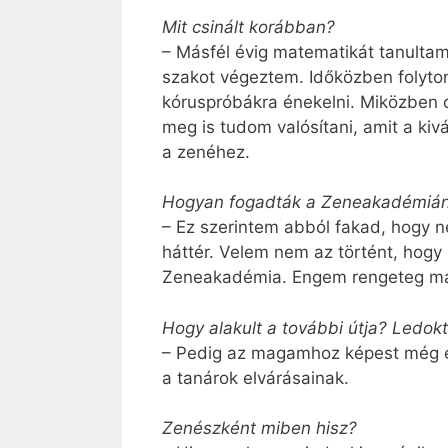
Mit csinált korábban?
– Másfél évig matematikát tanultam
szakot végeztem. Időközben folyto
kóruspróbákra énekelni. Miközben 
meg is tudom valósítani, amit a k
a zenéhez.
Hogyan fogadták a Zeneakadémián? 
– Ez szerintem abból fakad, hogy 
háttér. Velem nem az történt, hogy 
Zeneakadémia. Engem rengeteg más
Hogy alakult a további útja? Ledok
– Pedig az magamhoz képest még eg
a tanárok elvárásainak.
Zenészként miben hisz?