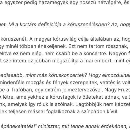
a egyszer pedig hazamegyek egy hosszú hétvégére, és 
leget. Mi a kortárs definíciója a kóruszenélésben? Az, hog
s kóruszenét. A magyar kórusvilág célja általában az, h
ogy minél többen énekeljenek. Ezt nem tartom rossznak,
ítve ez nem elég, nem csábít be a koncertre. Nagyon
mert szerintem ez jobban megszólítja a mai embert, mint
npadiasabb, mint más kóruskoncertek? Hogy elmozdulnak
indenféle mozgás és fények szerepeltek, vetítés is vol
 a Trafóban, egy extrém jelmeztervezővel, Nagy Fruzs
létre, amelyekhez a kórustagok is ötleteket adnak, velü
nk, amelyek így róluk is szólnak. Legtöbbjük nem képz
iek teljesen mással foglalkoznak a színpadon kívül.
népénekeltetési” miniszter, mit tenne annak érdekében