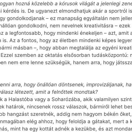
yan hozná közelebb a kórusok világát a jelenlegi zene
 kérdés is. De ugyanezt elmondhatjuk akár a sportról 
ogy gondolkodjanak – ez manapság egyáltalán nem jellem
állóan gondolkodni, nem nevelnek kreativitásra – ezek u
z a legfontosabb, hogy mindenki énekeljen – azt, amit 
n is. Az a fontos, hogy az életben mindenki képes legyen
bármi másban –, hogy abban megtalálja az egyéni kreati
s. Ezzel szemben az oktatás elsősorban tudásközpontú: m
n nem erre lenne szükségük, hanem arra, hogy játssza
enni arra, hogy önállóan döntsenek, improvizáljanak, h
álasz létezett, amit a felnőttek mondtak?
k a Halastóba vagy a Soharózába, akik valamilyen szinte
k határok, nincsenek rossz válaszok, bármiről lehet besz
ebb hangzást szeretnék, addig nem hagyom békén őket,
önmagában elég ahhoz, hogy feloldja a gátakat, mert a
más, mint ha egy kottát adnék a kezükbe, és azt mondan