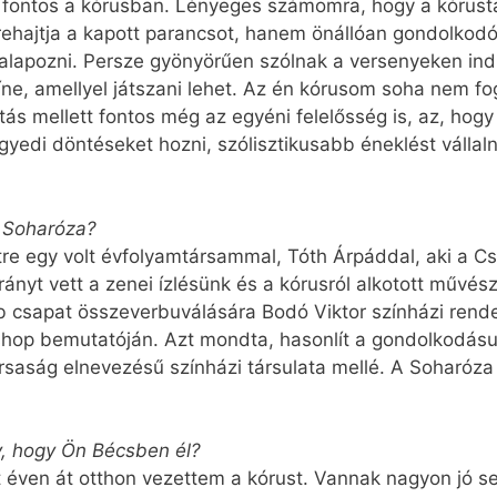
 fontos a kórusban. Lényeges számomra, hogy a kórustag
rehajtja a kapott parancsot, hanem önállóan gondolko
l alapozni. Persze gyönyörűen szólnak a versenyeken in
e, amellyel játszani lehet. Az én kórusom soha nem fog 
itás mellett fontos még az egyéni felelősség is, az, hog
di döntéseket hozni, szólisztikusabb éneklést vállalni
a Soharóza?
tre egy volt évfolyamtársammal, Tóth Árpáddal, aki a Cs
ányt vett a zenei ízlésünk és a kórusról alkotott művé
bb csapat összeverbuválására Bodó Viktor színházi rend
­shop bemutatóján. Azt mondta, hasonlít a gondolkodásu
ársaság elnevezésű színházi társulata mellé. A Soharóza
, hogy Ön Bécsben él?
at éven át otthon vezettem a kórust. Vannak nagyon jó se