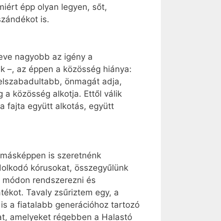
miért épp olyan legyen, sőt,
szándékot is.
eve nagyobb az igény a
k –, az éppen a közösség hiánya:
felszabadultabb, önmagát adja,
 közösség alkotja. Ettől válik
 fajta együtt alkotás, együtt
t másképpen is szeretnénk
dolkodó kórusokat, összegyűlünk
en módon rendszerezni és
ékot. Tavaly zsűriztem egy, a
s a fiatalabb generációhoz tartozó
kat, amelyeket régebben a Halastó