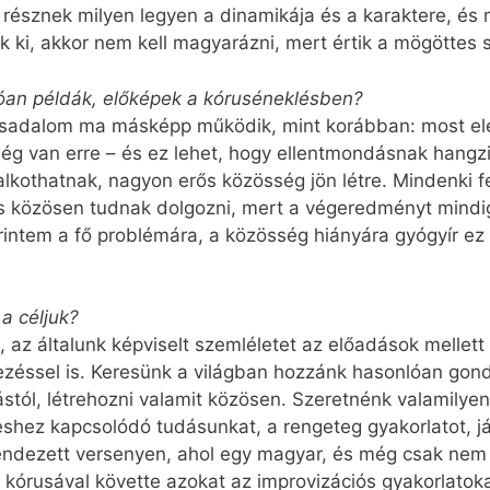
i résznek milyen legyen a dinamikája és a karaktere, és 
k ki, akkor nem kell magyarázni, mert értik a mögöttes 
óan példák, előképek a kóruséneklésben?
ársadalom ma másképp működik, mint korábban: most el
g van erre – és ez lehet, hogy ellentmondásnak hangzi
 alkothatnak, nagyon erős közösség jön létre. Mindenki 
közösen tudnak dolgozni, mert a végeredményt mindig a
intem a fő problémára, a közösség hiányára gyógyír ez a
 a céljuk?
, az általunk képviselt szemléletet az előadások mellet
vezéssel is. Keresünk a világban hozzánk hasonlóan gon
stól, létrehozni valamit közösen. Szeretnénk valamily
hez kapcsolódó tudásunkat, a rengeteg gyakorlatot, ját
dezett versenyen, ahol egy magyar, és még csak nem i
 kórusával követte azokat az improvizációs gyakorlato