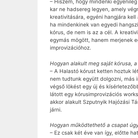
– Hiszem, hogy mindenki egyénileg
kar ne hadsereg legyen, amely vég
kreativitására, egyéni hangjára kel
ha mindenkinek van egyedi hangszín
kórus, de nem is az a cél. A kreativ
egymás mögött, hanem merjenek egye
impro­vi­záció­hoz.
Hogyan alakult meg saját kórusa, 
– A Halastó kórust ketten hoztuk lé
nem tudtunk együtt dolgozni, más ir
végső lökést egy új és kísérletező
látott egy kórusimprovizációs work
akkor alakult Szputnyik Hajózási T
járni.
Hogyan működtethető a csapat úgy
– Ez csak két éve van így, előtte h