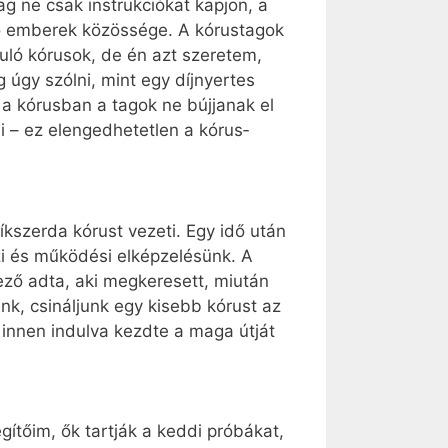
 ne csak instrukciókat kapjon, a
dó emberek közössége. A kórustagok
duló kórusok, de én azt szeretem,
úgy szólni, mint egy díjnyertes
y a kórusban a tagok ne bújjanak el
 – ez elengedhetetlen a kó­rus­
íkszerda kórust vezeti. Egy idő után
szi és működési elképzelésünk. A
ező adta, aki megkeresett, miután
nk, csináljunk egy kisebb kórust az
 innen indulva kezdte a maga útját
gítőim, ők tartják a keddi próbákat,