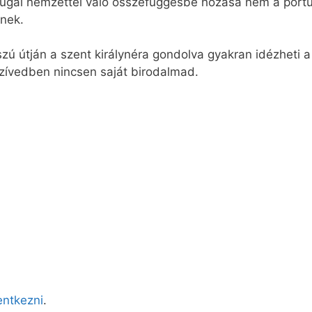
ugál nemzettel való összefüggésbe hozása nem a portug
gnek.
ú útján a szent királynéra gondolva gyakran idézheti a 
szívedben nincsen saját birodalmad.
lentkezni
.