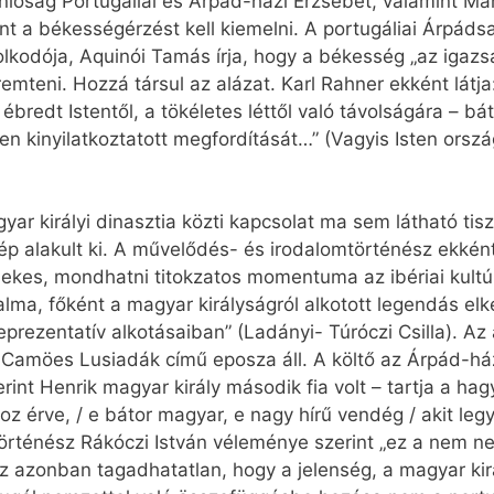
nlóság Portugáliai és Árpád-házi Erzsébet, valamint Marg
ént a békességérzést kell kiemelni. A portugáliai Árpádsa
olkodója, Aquinói Tamás írja, hogy a békesség „az igazs
remteni. Hozzá társul az alázat. Karl Rahner ekként lát
ébredt Istentől, a tökéletes léttől való távolságára – bá
n kinyilatkoztatott megfordítását…” (Vagyis Isten orszá
yar királyi dinasztia közti kapcsolat ma sem látható tisz
alakult ki. A művelődés- és irodalomtörténész ekként n
ekes, mondhatni titokzatos momentuma az ibériai kultú
lma, főként a magyar királyságról alkotott legendás el
eprezentatív alkotásaiban” (Ladányi- Túróczi Csilla). A
e Camöes Lusiadák című eposza áll. A költő az Árpád-há
erint Henrik magyar király második fia volt – tartja a ha
z érve, / e bátor magyar, e nagy hírű vendég / akit leg
történész Rákóczi István véleménye szerint „ez a nem ne
az azonban tagadhatatlan, hogy a jelenség, a magyar k