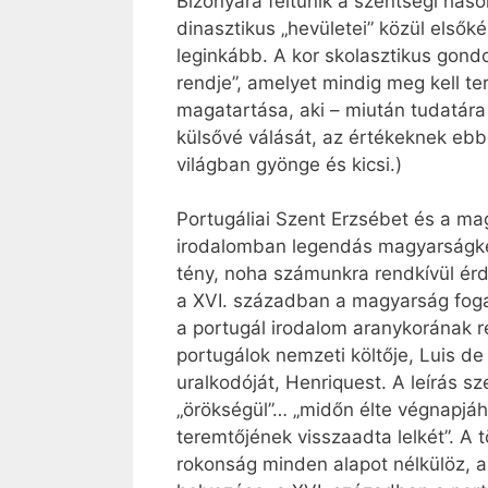
Bizonyára feltűnik a szentségi haso
dinasztikus „hevületei” közül elsők
leginkább. A kor skolasztikus gond
rendje”, amelyet mindig meg kell te
magatartása, aki – miután tudatára 
külsővé válását, az értékeknek ebbe
világban gyönge és kicsi.)
Portugáliai Szent Erzsébet és a mag
irodalomban legendás magyarságkép 
tény, noha számunkra rendkívül érd
a XVI. században a magyarság foga
a portugál irodalom aranykorának r
portugálok nemzeti költője, Luis d
uralkodóját, Henriquest. A leírás sz
„örökségül”… „midőn élte végnapjáho
teremtőjének visszaadta lelkét”. A 
rokonság minden alapot nélkülöz, 