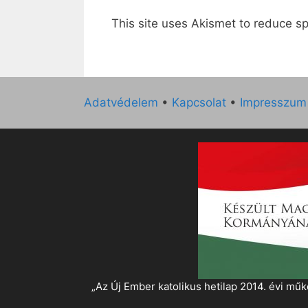
This site uses Akismet to reduce 
Adatvédelem
•
Kapcsolat
•
Impresszum
„Az Új Ember katolikus hetilap 2014. évi 