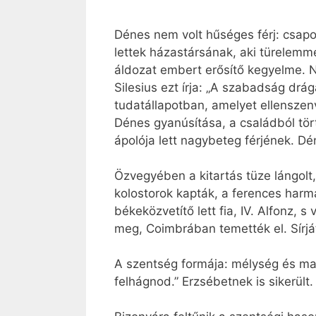
Dénes nem volt hűséges férj: csapo
lettek házastársának, aki türelemme
áldozat embert erősítő kegyelme. N
Silesius ezt írja: „A szabadság drág
tudatállapotban, amelyet ellenszen
Dénes gyanúsítása, a családból tö
ápolója lett nagybeteg férjének. D
Özvegyében a kitartás tüze lángolt,
kolostorok kapták, a ferences harm
békeközvetítő lett fia, IV. Alfonz, s
meg, Coimbrában temették el. Sírjá
A szentség formája: mélység és mag
felhágnod.” Erzsébetnek is sikerült.