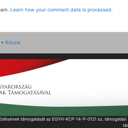
spam.
Learn how your comment data is processed.
•
Rólunk
működésének támogatását az EGYH-KCP-14-P-0121 sz. támogatás
tá