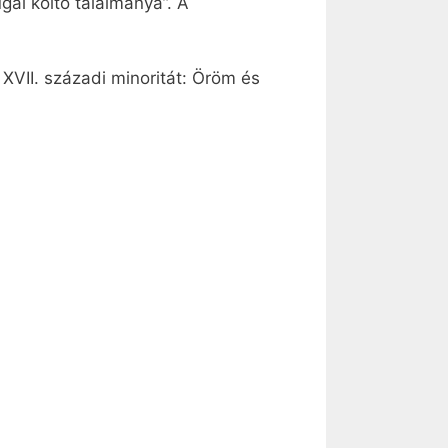
ál költő találmánya”. A
XVII. századi minoritát: Öröm és