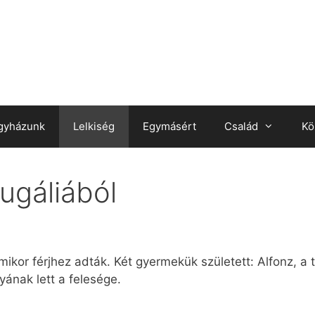
gyházunk
Lelkiség
Egymásért
Család
Kö
ugáliából
mikor férjhez adták. Két gyermekük született: Alfonz, a
lyának lett a felesége.