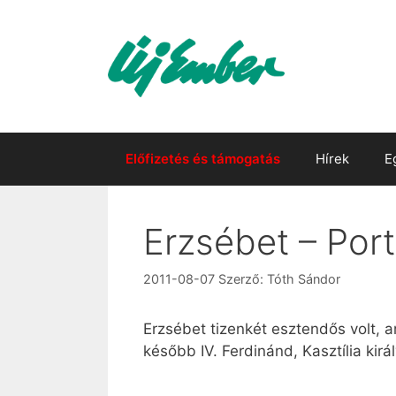
Kilépés
a
tartalomba
Előfizetés és támogatás
Hírek
E
Erzsébet – Port
2011-08-07
Szerző:
Tóth Sándor
Erzsébet tizenkét esztendős volt, a
később IV. Ferdinánd, Kasztília kirá