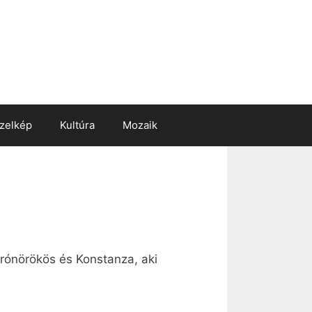
zelkép
Kultúra
Mozaik
 trónörökös és Konstanza, aki