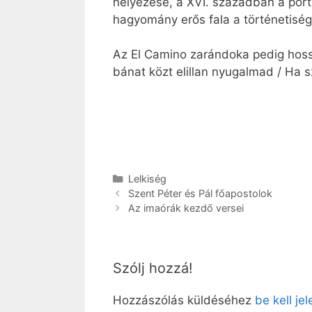
helyezése, a XVI. században a port
hagyomány erős fala a történetisé
Az El Camino zarándoka pedig hossz
bánat közt elillan nyugalmad / Ha 
Kategória
Lelkiség
Szent Péter és Pál főapostolok
Az imaórák kezdő versei
Szólj hozzá!
Hozzászólás küldéséhez
be kell je