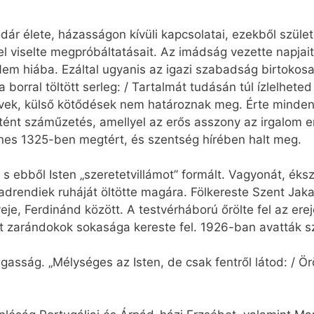
dár élete, házasságon kívüli kapcsolatai, ezekből szül
l viselte megpróbáltatásait. Az imádság vezette napjait
em hiába. Ezáltal ugyanis az igazi szabadság birtokosa 
a borral töltött serleg: / Tartalmát tudásán túl ízlelhet
vek, külső kötődések nem határoznak meg. Érte mindenf
rtént száműzetés, amellyel az erős asszony az irgalom 
énes 1325-ben megtért, és szentség hírében halt meg.
 s ebből Isten „szeretetvillámot” formált. Vagyonát, éks
adrendiek ruháját öltötte magára. Fölkereste Szent Jak
 veje, Ferdinánd között. A testvérháború őrölte fel az ere
t zarándokok sokasága kereste fel. 1926-ban avatták s
asság. „Mélységes az Isten, de csak fentről látod: / Ör