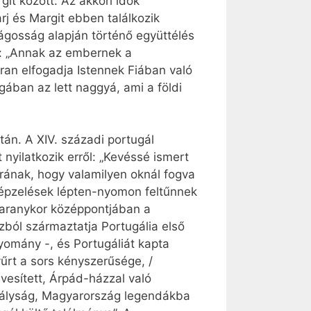
it között. Az akkori idők
rj és Margit ebben találkozik
ágosság alapján történő együttélés
ja: „Annak az embernek a
tran elfogadja Istennek Fiában való
gában az lett naggyá, ami a földi
tán. A XIV. századi portugál
yilatkozik erről: „Kevéssé ismert
rának, hogy valamilyen oknál fogva
képzelések lépten-nyomon feltűnnek
z aranykor középpontjában a
zból származtatja Portugália első
gyomány -, és Portugáliát kapta
yűrt a sors kényszerűsége, /
vesített, Árpád-házzal való
irályság, Magyarország legendákba