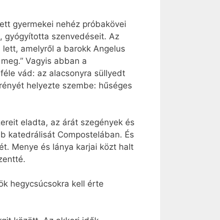
etett gyermekei nehéz próbakövei
, gyógyította szenvedéseit. Az
lett, amelyről a barokk Angelus
ed meg.” Vagyis abban a
éle vád: az alacsonyra süllyedt
erényét helyezte szembe: hűséges
zereit eladta, az árát szegények és
ab katedrálisát Compostelában. És
jét. Menye és lánya karjai közt halt
zentté.
ök hegycsúcsokra kell érte