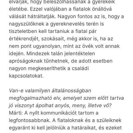
elvárják, hogy beleszólhassanak a gyerekeik
életébe. Ezzel valójában a fiatalok önállóvá
válását hátráltatják. Nagyon fontos az is, hogy a
nagyszülőknek a gyereknevelés terén is
tiszteletben kell tartaniuk a fiatal pár
értékrendjét, szokásait, még akkor is, ha az
nem pont ugyanolyan, mint az övék volt annak
idején. Mindezek talán jelentéktelen
apróságoknak tűnhetnek, de adott esetben
nagyon megkeseríthetik a családi
kapcsolatokat.
Van-e valamilyen általánosságban
megfogalmazható elv, amelyet szem előtt tartva
jó viszonyt ápolhat anyós, meny, illetve vő?
Márti: A nyílt kommunikációt tartom a
legfontosabbnak. A fiataloknak és a szüleiknek
egyaránt ki kell jelölniük a határaikat, és ezeket