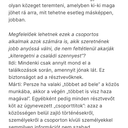
olyan közeget teremteni, amelyben ki-ki maga
jöhet rá arra, mit tehetne esetleg másképpen,
jobban.
Megfelelőek lehetnek ezek a csoportos
alkalmak azok számára is, akik szeretnének
jobb anyóssá válni, de nem feltétlenül akarják
„kiteregetni a családi szennyest”?
Ildi: Mindenki csak annyit mond el a
találkozások során, amennyit jónak lát. Ez
biztonságot ad a résztvevőknek.
Márti: Persze ha valaki „többet ad bele” a közös
munkába, akkor a végén „többet is visz haza
magával”. Egyébként pedig minden résztvevőt
köt az úgynevezett „csoporttitok”: azaz a
közösségen belül zajló történésekről,
személyekről a csoporton kívüli személyekkel
semmilyen információt nem szabad