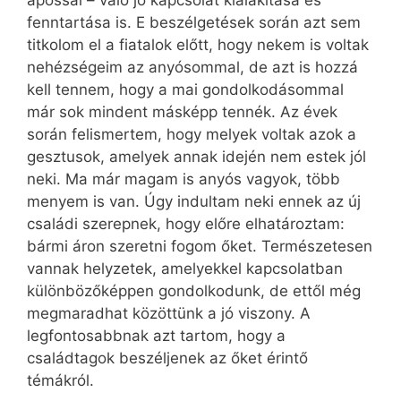
apóssal – való jó kapcsolat kialakítása és
fenntartása is. E beszélgetések során azt sem
titkolom el a fiatalok előtt, hogy nekem is voltak
nehéz­ségeim az anyósommal, de azt is hozzá
kell tennem, hogy a mai gondolkodásommal
már sok mindent másképp tennék. Az évek
során felismertem, hogy melyek voltak azok a
gesztusok, amelyek annak idején nem estek jól
neki. Ma már magam is anyós vagyok, több
menyem is van. Úgy indultam neki ennek az új
családi szerepnek, hogy előre elhatároztam:
bármi áron szeretni fogom őket. Természetesen
vannak helyzetek, amelyekkel kapcsolatban
különbözőképpen gondolkodunk, de ettől még
megmaradhat közöttünk a jó viszony. A
legfontosabbnak azt tartom, hogy a
családtagok beszéljenek az őket érintő
témákról.