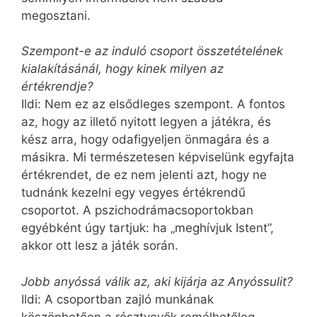
megosztani.
Szempont-e az induló csoport összetételének
kialakításánál, hogy kinek milyen az
értékrendje?
Ildi: Nem ez az elsődleges szempont. A fontos
az, hogy az illető nyitott legyen a játékra, és
kész arra, hogy odafigyeljen önmagára és a
másikra. Mi természetesen képviselünk egyfajta
értékrendet, de ez nem jelenti azt, hogy ne
tudnánk kezelni egy vegyes értékrendű
csoportot. A pszichodrámacsoportokban
egyébként úgy tartjuk: ha „meghívjuk Istent”,
akkor ott lesz a játék során.
Jobb anyóssá válik az, aki kijárja az Anyóssulit?
Ildi: A csoportban zajló munkának
köszönhetően a résztvevők remélhetőleg