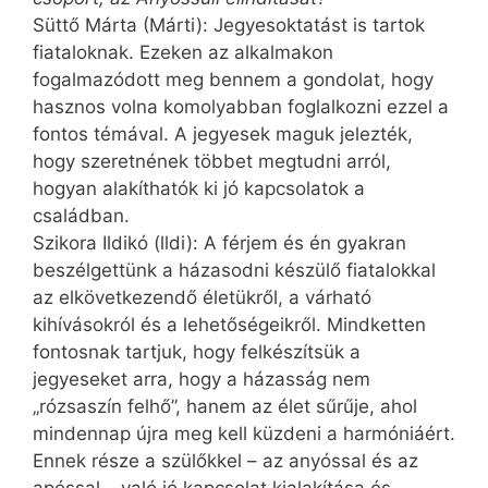
Süttő Márta (Márti): Jegyesoktatást is tartok
fiataloknak. Ezeken az alkalmakon
fogalmazódott meg bennem a gondolat, hogy
hasznos volna komolyabban foglalkozni ezzel a
fontos témával. A jegyesek maguk jelezték,
hogy szeretnének többet megtudni arról,
hogyan alakíthatók ki jó kapcsolatok a
családban.
Szikora Ildikó (lldi): A férjem és én gyakran
beszélgettünk a házasodni készülő fiatalokkal
az elkövetkezendő életükről, a várható
kihívásokról és a lehetőségeikről. Mindketten
fontosnak tartjuk, hogy felkészítsük a
jegyeseket arra, hogy a házasság nem
„rózsaszín felhő”, hanem az élet sűrűje, ahol
mindennap újra meg kell küzdeni a harmóniáért.
Ennek része a szülőkkel – az anyóssal és az