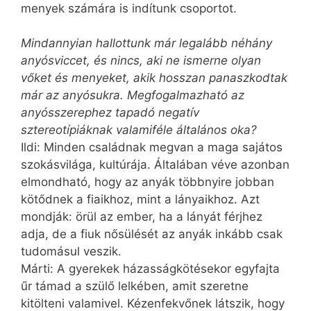
menyek számára is indítunk csoportot.
Mindannyian hallottunk már legalább néhány
anyósviccet, és nincs, aki ne ismerne olyan
vőket és menyeket, akik hosszan panaszkodtak
már az anyósukra. Megfogalmazható az
anyósszerephez tapadó negatív
sztereotípiáknak valamiféle általános oka?
Ildi: Minden családnak megvan a maga sajátos
szokásvilága, kultúrája. Általában véve azonban
elmondható, hogy az anyák többnyire jobban
kötődnek a fiaikhoz, mint a lányaikhoz. Azt
mondják: örül az ember, ha a lányát férjhez
adja, de a fiuk nősülését az anyák inkább csak
tudomásul veszik.
Márti: A gyerekek házasságkötésekor egyfajta
űr támad a szülő lelkében, amit szeretne
kitölteni valamivel. Kézenfekvőnek látszik, hogy