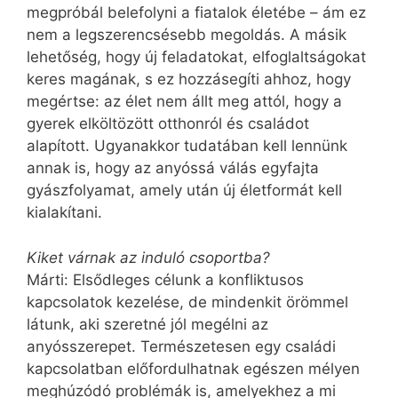
megpróbál belefolyni a fiatalok életébe – ám ez
nem a legszerencsésebb megoldás. A másik
lehetőség, hogy új feladatokat, elfoglaltságokat
keres magának, s ez hozzásegíti ahhoz, hogy
megértse: az élet nem állt meg attól, hogy a
gyerek elköltözött otthonról és családot
alapított. Ugyan­akkor tudatában kell lennünk
annak is, hogy az anyóssá válás egyfajta
gyászfolyamat, amely után új életformát kell
kialakítani.
Kiket várnak az induló csoportba?
Márti: Elsődleges célunk a konfliktusos
kapcsolatok kezelése, de mindenkit örömmel
látunk, aki szeretné jól megélni az
anyósszerepet. Természetesen egy családi
kapcsolatban előfordulhatnak egészen mélyen
meghúzódó problémák is, amelyekhez a mi