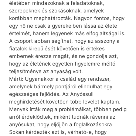
életében mindazoknak a feladatoknak,
szerepeknek és szokásoknak, amelyek
korábban meghatározták. Nagyon fontos, hogy
egy nő ne csak a gyerekeiben lássa az élete
értelmét, hanem legyenek más elfoglaltságai is.
A csoport abban segíthet, hogy az asszony a
fiatalok kirepülését követően is értékes
embernek érezze magát, és ne gondolja azt,
hogy az életének egyetlen figyelemre méltó
teljesítménye az anyaság volt.
Márti: Ugyanakkor a család egy rendszer,
amelynek bármely pontjáról elindulhat egy
egészséges fejlődés. Az Anyóssuli
meghirdetését követően több levelet kaptam.
Menyek írták meg a problémáikat, többen pedig
arról érdeklődtek, miként tudnák rávenni az
anyósukat, hogy eljöjjön a foglalkozásokra.
Sokan kérdezték azt is, várható-e, hogy