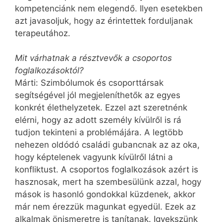
kompetenciánk nem elegendő. Ilyen esetekben
azt javasoljuk, hogy az érintettek forduljanak
terapeutához.
Mit várhatnak a résztvevők a csoportos
foglalkozásoktól?
Márti: Szimbólumok és csoporttársak
segítségével jól megjeleníthetők az egyes
konkrét élethelyzetek. Ezzel azt szeretnénk
elérni, hogy az adott személy kívülről is rá
tudjon tekinteni a problémájára. A legtöbb
nehezen oldódó családi gubancnak az az oka,
hogy képtelenek vagyunk kívülről látni a
konfliktust. A csoportos foglalkozások azért is
hasznosak, mert ha szembesülünk azzal, hogy
mások is hasonló gondokkal küzdenek, akkor
már nem érezzük magunkat egyedül. Ezek az
alkalmak önismeretre is tanítanak. Igyekszünk