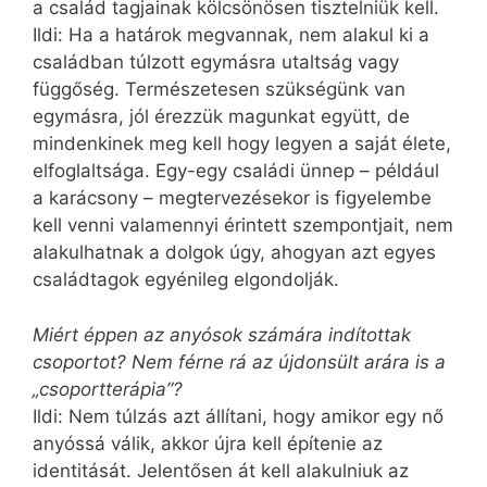
a család tagjainak kölcsönösen tisztelniük kell.
Ildi: Ha a határok megvannak, nem alakul ki a
családban túlzott egymásra utaltság vagy
függőség. Természetesen szükségünk van
egymásra, jól érezzük magunkat együtt, de
mindenkinek meg kell hogy legyen a saját élete,
elfoglaltsága. Egy-egy családi ünnep – például
a karácsony – megtervezésekor is figyelembe
kell venni valamennyi érintett szempontjait, nem
alakulhatnak a dolgok úgy, ahogyan azt egyes
családtagok egyénileg elgondolják.
Miért éppen az anyósok számára indítottak
csoportot? Nem férne rá az újdonsült arára is a
„csoportterápia”?
Ildi: Nem túlzás azt állítani, hogy amikor egy nő
anyóssá válik, akkor újra kell építenie az
identitását. Jelentősen át kell alakulniuk az