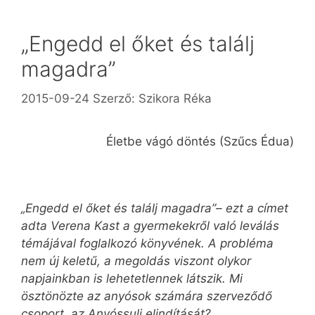
„Engedd el őket és találj
magadra”
2015-09-24
Szerző:
Szikora Réka
Életbe vágó döntés (Szűcs Édua)
„Engedd el őket és találj magadra”– ezt a címet
adta Verena Kast a gyermekekről való leválás
témájával foglalkozó könyvének. A probléma
nem új keletű, a megoldás viszont olykor
napjainkban is lehetetlennek látszik. Mi
ösztönözte az anyósok számára szerveződő
csoport, az Anyóssuli elindítását?