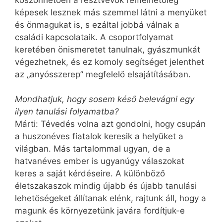
képesek lesznek más szemmel látni a menyüket
és önmagukat is, s ezáltal jobbá válnak a
családi kapcsolataik. A csoportfolyamat
keretében önismeretet tanulnak, gyászmunkát
végezhetnek, és ez komoly segítséget jelenthet
az „anyósszerep” megfelelő elsajátításában.
Mondhatjuk, hogy sosem késő belevágni egy
ilyen tanulási folyamatba?
Márti: Tévedés volna azt gondolni, hogy csupán
a huszonéves fiatalok keresik a helyüket a
világban. Más tartalommal ugyan, de a
hatvanéves ember is ugyanúgy válaszokat
keres a saját kérdéseire. A különböző
életszakaszok mindig újabb és újabb tanulási
lehetőségeket állítanak elénk, rajtunk áll, hogy a
magunk és környezetünk javára fordítjuk-e