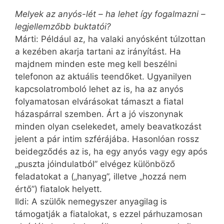
Melyek az anyós-lét – ha lehet így fogalmazni –
legjellemzőbb buktatói?
Márti: Például az, ha valaki anyósként túlzottan
a kezében akarja tartani az irányítást. Ha
majdnem minden este meg kell beszélni
telefonon az aktuális teendőket. Ugyanilyen
kapcsolatromboló lehet az is, ha az anyós
folyamatosan elvárásokat támaszt a fiatal
házaspárral szemben. Árt a jó viszonynak
minden olyan cselekedet, amely beavatkozást
jelent a pár intim szférájába. Hasonlóan rossz
beidegződés az is, ha egy anyós vagy egy após
„puszta jóindulatból” elvégez különböző
feladatokat a („hanyag”, illetve „hozzá nem
értő”) fiatalok helyett.
Ildi: A szülők nemegyszer anyagilag is
támogatják a fiatalokat, s ezzel párhuzamosan