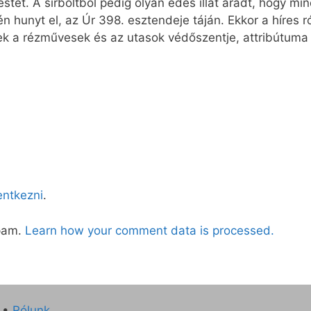
estét. A sírboltból pedig olyan édes illat áradt, hogy mi
-én hunyt el, az Úr 398. esztendeje táján. Ekkor a híres
ek a rézművesek és az utasok védőszentje, attribútuma
lentkezni
.
spam.
Learn how your comment data is processed.
•
Rólunk