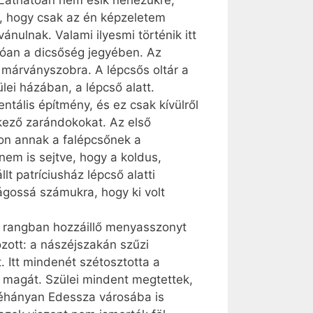
. Láthatóan nem esik nehezükre,
, hogy csak az én képzeletem
nulnak. Valami ilyesmi történik itt
lóan a dicsőség jegyében. Az
r márványszobra. A lépcsős oltár a
lei házában, a lépcső alatt.
ális építmény, és ez csak kívülről
rkező zarándokokat. Az első
áron annak a falépcsőnek a
nem is sejtve, hogy a koldus,
lt patríciusház lépcső alatti
lágossá számukra, hogy ki volt
ra rangban hozzáillő menyasszonyt
zott: a nászéjszakán szűzi
. Itt mindenét szétosztotta a
 magát. Szülei mindent megtettek,
 néhányan Edessza városába is