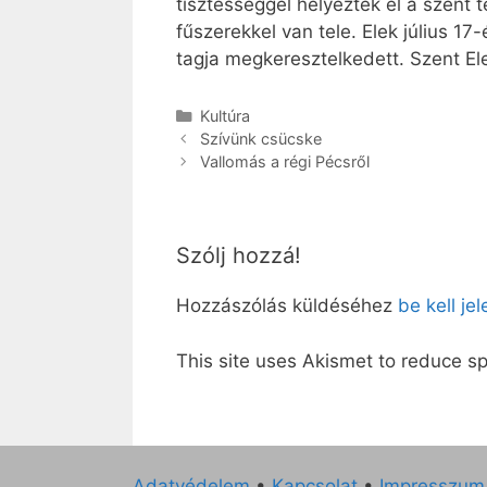
tisztességgel helyezték el a szent t
fűszerekkel van tele. Elek július 17
tagja megkeresztelkedett. Szent El
Kategória
Kultúra
Szívünk csücske
Vallomás a régi Pécsről
Szólj hozzá!
Hozzászólás küldéséhez
be kell je
This site uses Akismet to reduce 
Adatvédelem
•
Kapcsolat
•
Impresszum