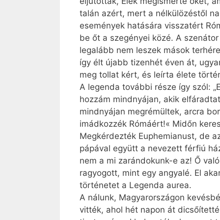
eljutottak, Elek megismerte őket, a
talán azért, mert a nélkülözéstől n
események hatására visszatért Rómá
be őt a szegényei közé. A szenátor 
legalább nem leszek mások terhére” 
így élt újabb tizenhét éven át, ugy
meg tollat kért, és leírta élete törté
A legenda további része így szól: 
hozzám mindnyájan, akik elfáradtato
mindnyájan megrémültek, arcra boru
imádkozzék Rómáért!« Midőn kerest
Megkérdezték Euphe­mia­nust, de a
pápával együtt a nevezett férfiú h
nem a mi zarándokunk-e az! Ő valób
ragyogott, mint egy angyalé. El akar
történetet a Legenda aurea.
A nálunk, Magyarországon kevésbé 
vitték, ahol hét napon át dicsőítet