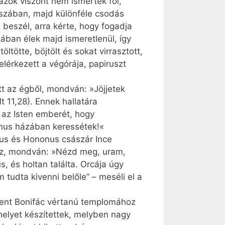
 azok viszont nem ismerték föl,
esszában, majd különféle csodás
 beszél, arra kérte, hogy fogadja
zában élek majd ismeretlenül, így
tötte, böjtölt és sokat virrasztott,
elérkezett a végórája, papiruszt
tt az égből, mondván: »Jöjjetek
t 11,28). Ennek hallatára
 az Isten emberét, hogy
anus házában keressétek!«
ius és Hononus császár Ince
ához, mondván: »Nézd meg, uram,
 és holtan találta. Orcája úgy
 tudta kivenni belőle” – meséli el a
Szent Bonifác vértanú templomához
rhelyet készítettek, melyben nagy