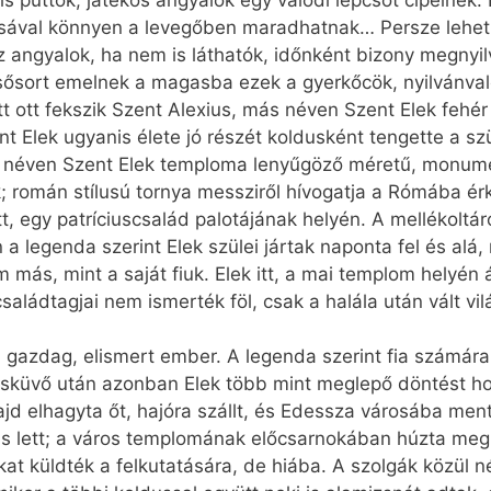
is puttók, játékos angyalok egy valódi lépcsőt cipelnek
ásával könnyen a levegőben maradhatnak… Persze lehet
 angyalok, ha nem is láthatók, időnként bizony megnyilvá
pcsősort emelnek a magasba ezek a gyerkőcök, nyilvánva
tt ott fekszik Szent Alexius, más néven Szent Elek fehé
 Elek ugyanis élete jó részét koldusként tengette a szü
s néven Szent Elek temploma lenyűgöző méretű, monument
ék; román stílusú tornya messziről hívogatja a Rómába é
tt, egy patríciuscsalád palotájának helyén. A mellékolt
a legenda szerint Elek szülei jártak naponta fel és alá, 
ás, mint a saját fiuk. Elek itt, a mai templom helyén ál
saládtagjai nem ismerték föl, csak a halála után vált vi
t, gazdag, elismert ember. A legenda szerint fia számá
 esküvő után azonban Elek több mint meglepő döntést ho
majd elhagyta őt, hajóra szállt, és Edessza városába ment
us lett; a város templomának előcsarnokában húzta meg
at küldték a felkutatására, de hiába. A szolgák közül