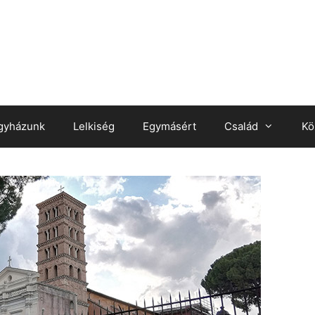
gyházunk
Lelkiség
Egymásért
Család
Kö