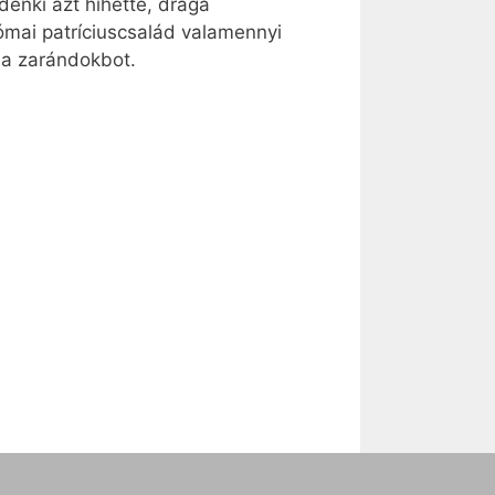
ndenki azt hihette, drága
 római patríciuscsalád valamennyi
 a zarándokbot.