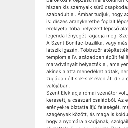
barokkos kiképzésű mellékoltáron k
hiszen kis szárnyaik sűrű csapkod
szabadult el. Ámbár tudjuk, hogy az
is: díszes aranykeretbe foglalt lé
ereklyetartóba helyezett lépcső ala
legenda lényegét ragadja meg. Szent
A Szent Bonifác-bazilika, vagy má
látszik igazán. Többször átépített
templom a IV. században épült fel i
maradványait helyezték el, amelyen 
akinek alatta menedéket adtak, nem m
zugában élt sok-sok éven át, de a c
valójában.
Szent Elek apja római szenátor vol
keresett, a császári családból. Az
erényekre biztatta ifjú feleségét, 
szegények között, és maga is kold
hogy a nyomára akadjanak, szolgáik