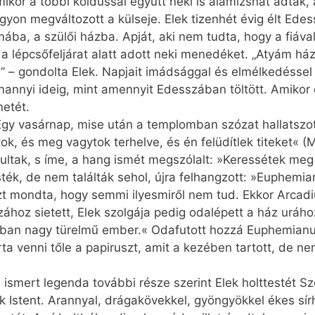
mikor a többi koldussal együtt neki is alamizsnát adtak,
agyon megváltozott a külseje. Elek tizenhét évig élt Ed
ba, a szülői házba. Apját, aki nem tudta, hogy a fiával
a lépcsőfeljárat alatt adott neki menedéket. „Atyám há
– gondolta Elek. Napjait imádsággal és elmélkedéssel töl
anannyi ideig, mint amennyit Edesszában töltött. Amikor 
netét.
„Egy vasárnap, mise után a templomban szózat hallatszo
k, és meg vagytok terhelve, és én felüdítlek titeket« (M
ltak, s íme, a hang ismét megszólalt: »Keressétek meg
ék, de nem találták sehol, újra felhangzott: »Euphemi
zt mondta, hogy semmi ilyesmiről nem tud. Ekkor Arcad
ázához sietett, Elek szolgája pedig odalépett a ház ur
an nagy türelmű ember.« Odafutott hozzá Euphe­mianus,
ta venni tőle a papiruszt, amit a kezében tartott, de nem
ismert legenda további része szerint Elek holttestét 
ték Istent. Arannyal, drágakövekkel, gyöngyökkel ékes sí