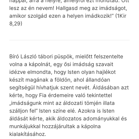
nappal, arra a helyre, amelyről ezt mondtad: Ott
lesz az én nevem! Hallgasd meg az imádságot,
amikor szolgád ezen a helyen imádkozik!” (1Kir
8,29)
Bíró László tábori püspök, mielőtt felszentelte
volna a kápolnát, egy ősi imádság szavait
idézve elmondta, hogy Isten olyan hajlékot
készít magának a földön, ahol állandóan
segítségül hívhatjuk szent nevét. Áldásában azt
kérte, hogy Fia érdemeire való tekintettel
„imádságunk mint az áldozati tömjén illata
szálljon fel” Isten színe elé. Azokra is Isten
áldását kérte, akik áldozatos adományukkal és
munkájukkal hozzájárultak a kápolna
kialakításához.