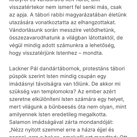
visszatértekor nem ismert fel senki más, csak
az apja. A tábori rabbi magyarázatában életünk
utazására vonatkoztatta az elhangzottakat.
Vándorlásunk során messzire vetődhetünk,
összezavarodhatunk a világban látottaktól, de
végül mindig adott számunkra a lehetőség,
hogy visszatérjünk Istenhez – mondta.
Lackner Pál dandártábornok, protestáns tábori
püspök szerint Isten mindig csupán egy
imádásnyi távolságra van tőlünk. De akkor mi
szükség van templomokra? Az ember azért
szeretne elkülöníteni Isten számára egy helyet,
mert világunk a bűnbeesés óta nem olyan, mint
amilyennek Isten eredetileg megalkotta.
Salamon imádságával zárta mondandóját:
„Nézz nyitott szemmel erre a házra éjjel és