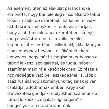
Az esemény után az alakulat parancsnoka
elmondta, hogy bár jelenleg nincs állandó tábori
lelkész náluk, de szeretnék, ha lenne, mivel –
oktatási intézményként – fontosnak tartják,
hogy az itt tanulók tanóra keretében ismerjék
meg a vallástörténet és a valláserkölcs
legfontosabb kérdéseit. Mindenki, aki a Magyar
Honvédséghez bevonul, elsőként ide kerül.
Lényeges, hogy már itt megismerkedhessen a
tábori lelkészi szolgálattal, és tudja, miben
számíthat majd rá a későbbiekben. Ez része a
honvédségbe való beilleszkedésnek is. „Több
száz fős állandó állományunk tagjainak is van
családja, adódhatnak emberi vagy akár
életvezetési gondjaik, melyekben számítunk a
tábori lelkészi szolgálat segítségére” –
hangsúlyozta a dandártábornok.