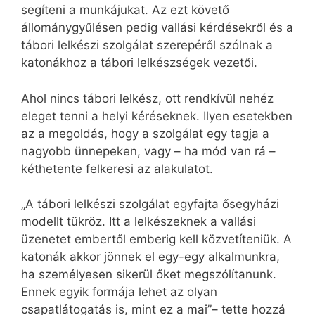
segíteni a munkájukat. Az ezt követő
állománygyűlésen pedig vallási kérdésekről és a
tábori lelkészi szolgálat szerepéről szólnak a
katonákhoz a tábori lelkészségek vezetői.
Ahol nincs tábori lelkész, ott rendkívül nehéz
eleget tenni a helyi kéréseknek. Ilyen esetekben
az a megoldás, hogy a szolgálat egy tagja a
nagyobb ünnepeken, vagy – ha mód van rá –
kéthetente felkeresi az alakulatot.
„A tábori lelkészi szolgálat egyfajta ősegyházi
modellt tükröz. Itt a lelkészeknek a vallási
üzenetet embertől emberig kell közvetíteniük. A
katonák akkor jönnek el egy-egy alkalmunkra,
ha személyesen sikerül őket megszólítanunk.
Ennek egyik formája lehet az olyan
csapatlátogatás is, mint ez a mai”– tette hozzá