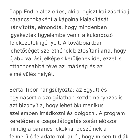
Papp Endre alezredes, aki a logisztikai zászlóalj
parancsnokaként a kápolna kialakítását
irányította, elmondta, hogy mindenben
igyekeztek figyelembe venni a különböző
felekezetek igényeit. A továbbiakban
lehetőséget szeretnének biztosítani arra, hogy
újabb vallási jelképek kerüljenek ide, ezzel is
otthonosabbá téve az imádság és az
elmélyülés helyét.
Berta Tibor hangsúlyozta: az Együtt és
egymásért a szolgálatban kezdeményezés is
azt bizonyítja, hogy lehet ökumenikus
szellemben imádkozni és dolgozni. A program
keretében a csapatlátogatás során először
mindig a parancsnokokkal beszélnek a
felmerülő feladatokról, arról, hogy miben tudják