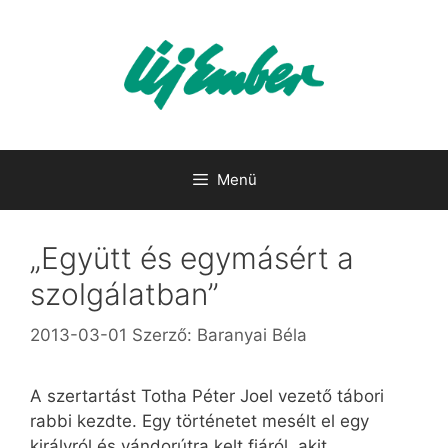
Kilépés
a
tartalomba
Menü
„Együtt és egymásért a
szolgálatban”
2013-03-01
Szerző:
Baranyai Béla
A szertartást Totha Péter Joel vezető tábori
rabbi kezdte. Egy történetet mesélt el egy
királyról és vándorútra kelt fiáról, akit