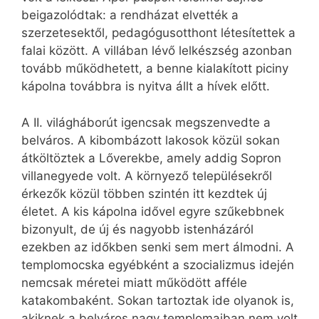
beigazolódtak: a rendházat elvették a
szerzetesektől, pedagógusotthont létesítettek a
falai között. A villában lévő lelkészség azonban
tovább működhetett, a benne kialakított piciny
kápolna továbbra is nyitva állt a hívek előtt.
A II. világháborút igencsak megszenvedte a
belváros. A kibombázott lakosok közül sokan
átköltöztek a Lőverekbe, amely addig Sopron
villanegyede volt. A környező településekről
érkezők közül többen szintén itt kezdtek új
életet. A kis kápolna idővel egyre szűkebbnek
bizonyult, de új és nagyobb istenházáról
ezekben az időkben senki sem mert álmodni. A
templomocska egyébként a szocializmus idején
nemcsak méretei miatt működött afféle
katakombaként. Sokan tartoztak ide olyanok is,
akiknek a belváros nagy templomaiban nem volt