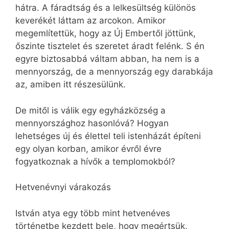
hátra. A fáradtság és a lelkesültség különös
keverékét láttam az arcokon. Amikor
megemlítettük, hogy az Új Embertől jöttünk,
őszinte tisztelet és szeretet áradt felénk. S én
egyre biztosabbá váltam abban, ha nem is a
mennyország, de a mennyország egy darabkája
az, amiben itt részesülünk.
De mitől is válik egy egyházközség a
mennyországhoz hasonlóvá? Hogyan
lehetséges új és élettel teli istenházát építeni
egy olyan korban, amikor évről évre
fogyatkoznak a hívők a templomokból?
Hetvenévnyi várakozás
István atya egy több mint hetvenéves
történetbe kezdett bele, hogy megértsük,