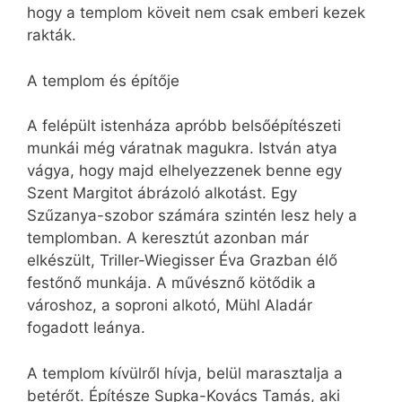
hogy a templom köveit nem csak emberi kezek
rakták.
A templom és építője
A felépült istenháza apróbb belsőépítészeti
munkái még váratnak magukra. István atya
vágya, hogy majd elhelyezzenek benne egy
Szent Margitot ábrázoló alkotást. Egy
Szűzanya-szobor számára szintén lesz hely a
templomban. A keresztút azonban már
elkészült, Triller-Wiegisser Éva Grazban élő
festőnő munkája. A művésznő kötődik a
városhoz, a soproni alkotó, Mühl Aladár
fogadott leánya.
A templom kívülről hívja, belül marasztalja a
betérőt. Építésze Supka-Kovács Tamás, aki