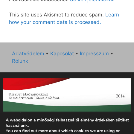
This site uses Akismet to reduce spam.
Learn
how your comment data is processed.
Adatvédelem
•
Kapcsolat
•
Impresszum
•
Rólunk
„Az Új Ember katolikus hetilap 2014. évi működésének
A weboldalon a minőségi felhasználói élmény érdekében sütiket
támogatását az EGYH-KCP-14-P-0121 sz. támogatási
használunk.
szerződés keretében 3 000 000 Ft összegben támogatta az
You can find out more about which cookies we are using or