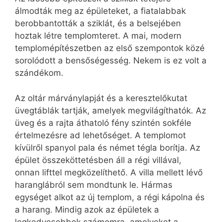
álmodták meg az épületeket, a fiatalabbak
berobbantották a sziklát, és a belsejében
hoztak létre templomteret. A mai, modern
templomépítészetben az első szempontok közé
sorolódott a bensőségesség. Nekem is ez volt a
szándékom.
Az oltár márványlapját és a keresztelőkutat
üvegtáblák tartják, amelyek megvilágíthatók. Az
üveg és a rajta áthatoló fény szintén sokféle
értelmezésre ad lehetőséget. A templomot
kívülről spanyol pala és német tégla borítja. Az
épület összeköttetésben áll a régi villával,
onnan lifttel megközelíthető. A villa mellett lévő
haranglábról sem mondtunk le. Hármas
egységet alkot az új templom, a régi kápolna és
a harang. Mindig azok az épületek a
legkedvesebbek számomra, amelyeket a