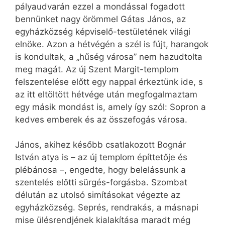
pályaudvarán ezzel a mondással fogadott
bennünket nagy örömmel Gátas János, az
egyházközség képviselő-testületének világi
elnöke. Azon a hétvégén a szél is fújt, harangok
is kondultak, a „hűség városa” nem hazudtolta
meg magát. Az új Szent Margit-templom
felszentelése előtt egy nappal érkeztünk ide, s
az itt eltöltött hétvége után megfogalmaztam
egy másik mondást is, amely így szól: Sopron a
kedves emberek és az összefogás városa.
János, akihez később csatlakozott Bognár
István atya is – az új templom építtetője és
plébánosa –, engedte, hogy belelássunk a
szentelés előtti sürgés-forgásba. Szombat
délután az utolsó simításokat végezte az
egyházközség. Seprés, rendrakás, a másnapi
mise ülésrendjének kialakítása maradt még