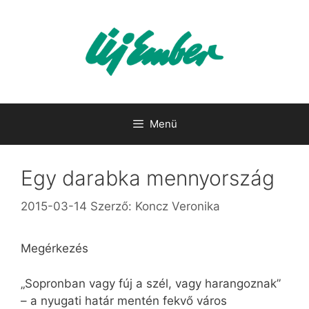
Kilépés
a
tartalomba
Menü
Egy darabka mennyország
2015-03-14
Szerző:
Koncz Veronika
Megérkezés
„Sopronban vagy fúj a szél, vagy harangoznak”
– a nyugati határ mentén fekvő város