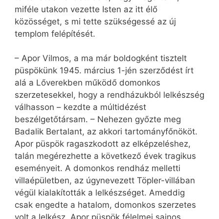
miféle utakon vezette Isten az itt élő
közösséget, s mi tette szükségessé az új
templom felépítését.
– Apor Vilmos, a ma már boldogként tisztelt
püspökünk 1945. március 1-jén szerződést írt
alá a Lőverekben működő domonkos
szerzetesekkel, hogy a rendházukból lelkészség
válhasson – kezdte a múltidézést
beszélgetőtársam. – Nehezen győzte meg
Badalik Bertalant, az akkori tartományfőnököt.
Apor püspök ragaszkodott az elképzeléshez,
talán megérezhette a következő évek tragikus
eseményeit. A domonkos rendház melletti
villaépületben, az úgynevezett Töpler-villában
végül kialakították a lelkészséget. Ameddig
csak engedte a hatalom, domonkos szerzetes
volt a lelkész. Apor püspök félelmei sajnos