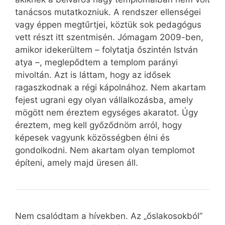
tanácsos mutatkozniuk. A rendszer ellenségei
vagy éppen megtűrtjei, köztük sok pedagógus
vett részt itt szentmisén. Jómagam 2009-ben,
amikor idekerültem – folytatja őszintén István
atya –, meglepődtem a templom parányi
mivoltán. Azt is láttam, hogy az idősek
ragaszkodnak a régi kápolnához. Nem akartam
fejest ugrani egy olyan vállalkozásba, amely
mögött nem éreztem egységes akaratot. Úgy
éreztem, meg kell győződnöm arról, hogy
képesek vagyunk közösségben élni és
gondolkodni. Nem akartam olyan templomot
építeni, amely majd üresen áll.
Nem csalódtam a hívekben. Az „őslakosokból”