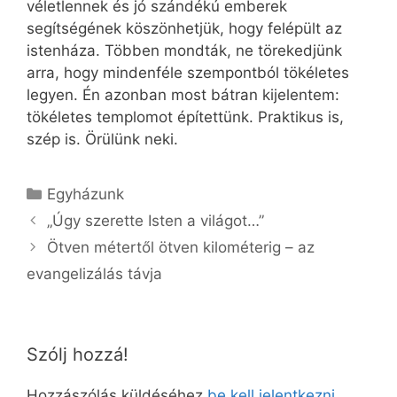
véletlennek és jó szándékú emberek
segítségének köszönhetjük, hogy felépült az
istenháza. Többen mondták, ne törekedjünk
arra, hogy mindenféle szempontból tökéletes
legyen. Én azonban most bátran kijelentem:
tökéletes templomot építettünk. Praktikus is,
szép is. Örülünk neki.
Kategória
Egyházunk
„Úgy szerette Isten a világot…”
Ötven métertől ötven kilométerig – az
evangelizálás távja
Szólj hozzá!
Hozzászólás küldéséhez
be kell jelentkezni
.