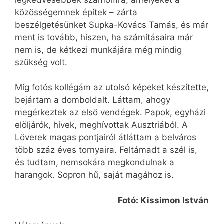
közösségemnek építek – zárta
beszélgetésünket Supka-Kovács Tamás, és már
ment is tovább, hiszen, ha számításaira már
nem is, de kétkezi munkájára még mindig
szükség volt.
Míg fotós kollégám az utolsó képeket készítette,
bejártam a domboldalt. Láttam, ahogy
megérkeztek az első vendégek. Papok, egyházi
elöljárók, hívek, meghívottak Ausztriából. A
Lőverek magas pontjairól átláttam a belváros
több száz éves tornyaira. Feltámadt a szél is,
és tudtam, nemsokára megkondulnak a
harangok. Sopron hű, saját magához is.
Fotó: Kissimon István