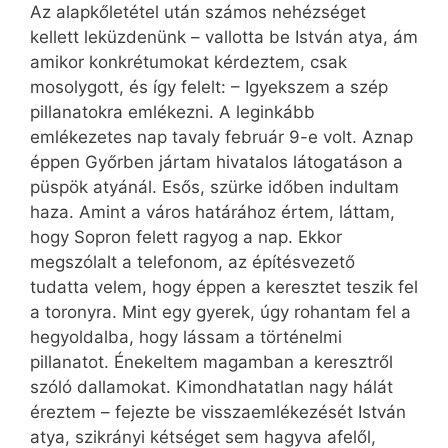
Az alapkőletétel után számos nehézséget
kellett leküzdenünk – vallotta be István atya, ám
amikor konkrétumokat kérdeztem, csak
mosolygott, és így felelt: – Igyekszem a szép
pillanatokra emlékezni. A leginkább
emlékezetes nap tavaly február 9-e volt. Aznap
éppen Győrben jártam hivatalos látogatáson a
püspök atyánál. Esős, szürke időben indultam
haza. Amint a város határához értem, láttam,
hogy Sopron felett ragyog a nap. Ekkor
megszólalt a telefonom, az építésvezető
tudatta velem, hogy éppen a keresztet teszik fel
a toronyra. Mint egy gyerek, úgy rohantam fel a
hegyoldalba, hogy lássam a történelmi
pillanatot. Énekeltem magamban a keresztről
szóló dallamokat. Kimondhatatlan nagy hálát
éreztem – fejezte be visszaemlékezését István
atya, szikrányi kétséget sem hagyva afelől,