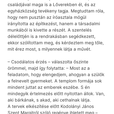
családjával maga is a Lőverekben él, és az
egyházközség tevékeny tagja. Megtudtam róla,
hogy nem pusztán az íróasztala mögül
irányította az építkezést, hanem a társadalmi
munkából is kivette a részét. A szentelés
délelőttjén is a rendrakásban segédkezett,
ekkor szólítottam meg, és kérdeztem meg tőle,
mit érez most, s milyennek látja a művét.
– Csodálatos érzés – válaszolta őszinte
örömmel, majd így folytatta: – Most az a
feladatom, hogy elengedjem, ahogyan a szülők
a felnevelt gyermeket. A templom formája sok
mindent juttat az emberek eszébe. S én
mindegyik értelmezés előtt nyitottan állok. Van,
aki bárkának, s akad, aki cethalnak látja.
A tervek elkészítése előtt Kodolányi János
Szent Margitról szóló regénye ihletett meg –