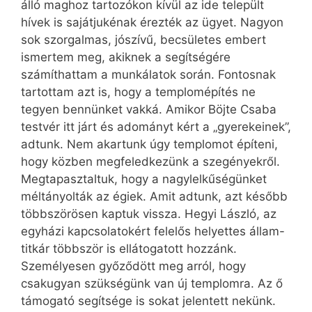
álló maghoz tartozókon kívül az ide települt
hívek is sajátjukénak érezték az ügyet. Nagyon
sok szorgalmas, jószívű, becsületes embert
ismertem meg, akiknek a segítségére
számíthattam a munkálatok során. Fontosnak
tartottam azt is, hogy a templomépítés ne
tegyen bennünket vakká. Amikor Böjte Csaba
testvér itt járt és adományt kért a „gyerekeinek”,
adtunk. Nem akartunk úgy templomot építeni,
hogy közben megfeledkezünk a szegényekről.
Megtapasztaltuk, hogy a nagylelkűségünket
méltányolták az égiek. Amit adtunk, azt később
többszörösen kaptuk vissza. Hegyi László, az
egyházi kapcsolatokért felelős helyettes állam-
titkár többször is ellátogatott hozzánk.
Személyesen győződött meg arról, hogy
csakugyan szükségünk van új templomra. Az ő
támogató segítsége is sokat jelentett nekünk.