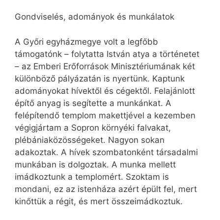
Gondviselés, adományok és munkálatok
A Győri egyházmegye volt a legfőbb
támogatónk – folytatta István atya a történetet
– az Emberi Erőforrások Minisztériumának két
különböző pályázatán is nyertünk. Kaptunk
adományokat hívektől és cégektől. Felajánlott
építő anyag is segítette a munkánkat. A
felépítendő templom makettjével a kezemben
végigjártam a Sopron környéki falvakat,
plébániaközösségeket. Nagyon sokan
adakoztak. A hívek szombatonként társadalmi
munkában is dolgoztak. A munka mellett
imádkoztunk a templomért. Szoktam is
mondani, ez az istenháza azért épült fel, mert
kinőttük a régit, és mert összeimádkoztuk.