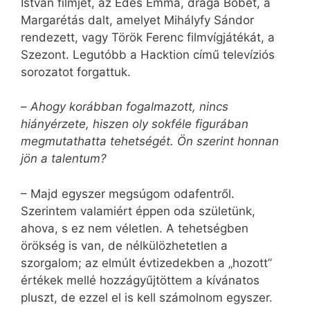
István filmjét, az Édes Emma, drága Böbét, a
Margarétás dalt, amelyet Mihályfy Sándor
rendezett, vagy Török Ferenc filmvígjátékát, a
Szezont. Legutóbb a Hacktion című televíziós
sorozatot forgattuk.
–
Ahogy korábban fogalmazott, nincs
hiányérzete, hiszen oly sokféle figurában
megmutathatta tehetségét. Ön szerint honnan
jön a talentum?
– Majd egyszer megsúgom odafentről.
Szerintem valamiért éppen oda születünk,
ahova, s ez nem véletlen. A tehetségben
örökség is van, de nélkülözhetetlen a
szorgalom; az elmúlt évtizedekben a „hozott”
értékek mellé hozzágyűjtöttem a kívánatos
pluszt, de ezzel el is kell számolnom egyszer.