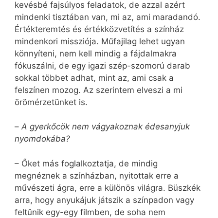
kevésbé fajsúlyos feladatok, de azzal azért
mindenki tisztában van, mi az, ami maradandó.
Értékteremtés és értékközvetítés a színház
mindenkori missziója. Műfajilag lehet ugyan
könnyíteni, nem kell mindig a fájdalmakra
fókuszálni, de egy igazi szép-szomorú darab
sokkal többet adhat, mint az, ami csak a
felszínen mozog. Az szerintem elveszi a mi
örömérzetünket is.
–
A gyerkőcök nem vágyakoznak édesanyjuk
nyomdokába?
– Őket más foglalkoztatja, de mindig
megnéznek a színházban, nyitottak erre a
művészeti ágra, erre a különös világra. Büszkék
arra, hogy anyukájuk játszik a színpadon vagy
feltűnik egy-egy filmben, de soha nem