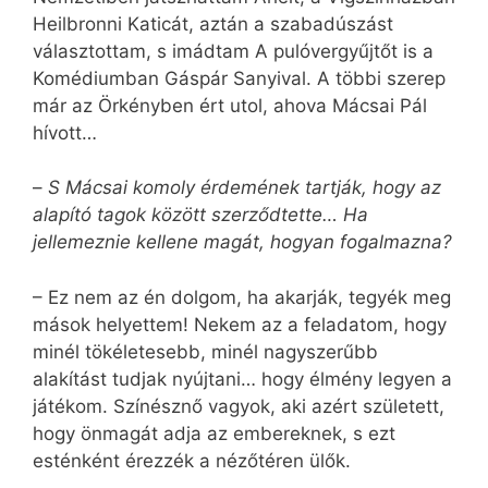
Heilbronni Katicát, aztán a szabadúszást
választottam, s imádtam A pulóvergyűjtőt is a
Komédiumban Gáspár Sanyival. A többi szerep
már az Örkényben ért utol, ahova Mácsai Pál
hívott…
–
S Mácsai komoly érdemének tartják, hogy az
alapító tagok között szerződtette… Ha
jellemeznie kellene magát, hogyan fogalmazna?
– Ez nem az én dolgom, ha akarják, tegyék meg
mások helyettem! Nekem az a feladatom, hogy
minél tökéletesebb, minél nagyszerűbb
alakítást tudjak nyújtani… hogy élmény legyen a
játékom. Színésznő vagyok, aki azért született,
hogy önmagát adja az embereknek, s ezt
esténként érezzék a nézőtéren ülők.