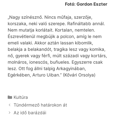
Fotó: Gordon Eszter
„Nagy színésznő. Nincs műfaja, szerzője,
korszaka, neki való szerepe. Rafináltabb annál.
Nem mutatja korlátait. Kortalan, nemtelen.
Észrevétlenül megbújik a polcon, amíg le nem
emeli valaki. Akkor aztán lassan kibomlik,
belakja a belakandót, tragika lesz vagy komika,
nő, gyerek vagy férfi, múlt századi vagy kortárs,
molnáros, ionescós, buñueles. Egyszerre csak
lesz. Ott fog állni talpig Arkagyinában,
Egérkében, Arturo Uiban.” (Kővári Orsolya)
Kategória
Kultúra
Tündérmező határokon át
Az idő barázdái