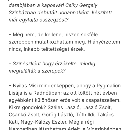
darabjában a kaposvári Csiky Gergely
Színházban debütált Johannaként. Készített
már egyfajta összegzést?
– Még nem, de kellene, hiszen sokféle
szerepben mutatkozhattam meg. Hiányérzetem
nincs, inkább telítettséget érzek.
–
Színészként hogy érzékelte: mindig
megtalálták a szerepek?
– Nyilas Misi mindenképpen, ahogy a Pygmalion
Lisája is a Radnótiban; az ott töltött hét évben
egyébként különösen erős volt a csapatszellem.
Kikre gondolok? Széles László, László Zsolt,
Csankó Zsolt, Görög László, Tóth Ildi, Takács
Kati, Nagy-Kálózy Eszter. Még a régi
Nemzetiben játszhattam Arielt, a Vígszínházban