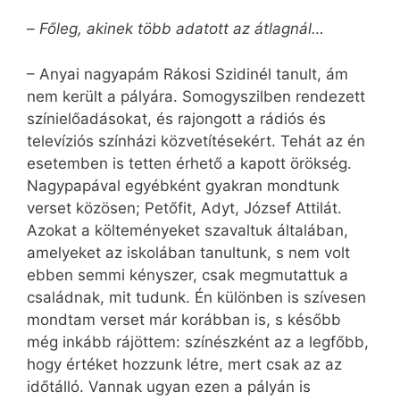
–
Főleg, akinek több adatott az átlagnál…
– Anyai nagyapám Rákosi Szidinél tanult, ám
nem került a pályára. Somogyszilben rendezett
színielőadásokat, és rajongott a rádiós és
televíziós színházi közvetítésekért. Tehát az én
esetemben is tetten érhető a kapott örökség.
Nagypapával egyébként gyakran mondtunk
verset közösen; Petőfit, Adyt, József Attilát.
Azokat a költeményeket szavaltuk általában,
amelyeket az iskolában tanultunk, s nem volt
ebben semmi kényszer, csak megmutattuk a
családnak, mit tudunk. Én különben is szívesen
mondtam verset már korábban is, s később
még inkább rájöttem: színészként az a legfőbb,
hogy értéket hozzunk létre, mert csak az az
időtálló. Vannak ugyan ezen a pályán is