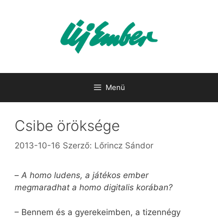
Kilépés
a
tartalomba
Menü
Csibe öröksége
2013-10-16
Szerző:
Lőrincz Sándor
–
A homo ludens, a játékos ember
megmaradhat a homo digitalis korában?
– Bennem és a gyerekeimben, a tizennégy