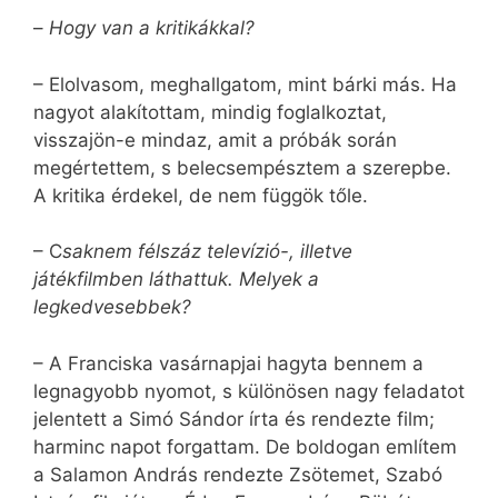
–
Hogy van a kritikákkal?
– Elolvasom, meghallgatom, mint bárki más. Ha
nagyot alakítottam, mindig foglalkoztat,
visszajön-e mindaz, amit a próbák során
megértettem, s belecsempésztem a szerepbe.
A kritika érdekel, de nem függök tőle.
– C
saknem félszáz televízió-, illetve
játékfilmben láthattuk. Melyek a
legkedvesebbek?
– A Franciska vasárnapjai hagyta bennem a
legnagyobb nyomot, s különösen nagy feladatot
jelentett a Simó Sándor írta és rendezte film;
harminc napot forgattam. De boldogan említem
a Salamon András rendezte Zsötemet, Szabó