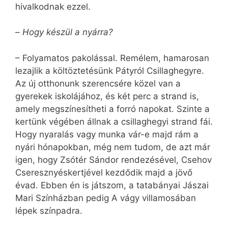
hivalkodnak ezzel.
–
Hogy készül a nyárra?
– Folyamatos pakolással. Remélem, hamarosan
lezajlik a költöztetésünk Pátyról Csillaghegyre.
Az új otthonunk szerencsére közel van a
gyerekek iskolájához, és két perc a strand is,
amely megszínesítheti a forró napokat. Szinte a
kertünk végében állnak a csillaghegyi strand fái.
Hogy nyaralás vagy munka vár-e majd rám a
nyári hónapokban, még nem tudom, de azt már
igen, hogy Zsótér Sándor rendezésével, Csehov
Cseresznyéskertjével kezdődik majd a jövő
évad. Ebben én is játszom, a tatabányai Jászai
Mari Színházban pedig A vágy villamosában
lépek színpadra.