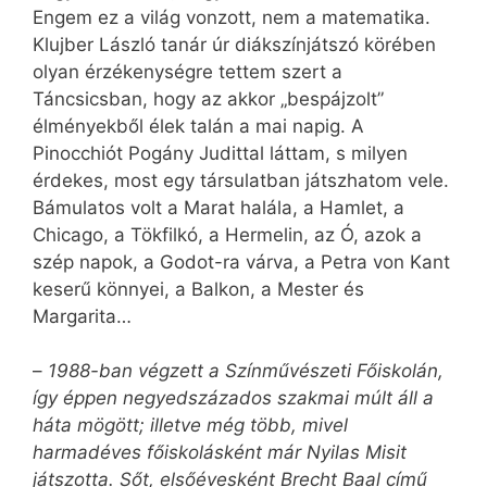
Engem ez a világ vonzott, nem a matematika.
Klujber László tanár úr diákszínjátszó körében
olyan érzékenységre tettem szert a
Táncsicsban, hogy az akkor „bespájzolt”
élményekből élek talán a mai napig. A
Pinocchiót Pogány Judittal láttam, s milyen
érdekes, most egy társulatban játszhatom vele.
Bámulatos volt a Marat halála, a Hamlet, a
Chicago, a Tökfilkó, a Hermelin, az Ó, azok a
szép napok, a Godot-ra várva, a Petra von Kant
keserű könnyei, a Balkon, a Mester és
Margarita…
–
1988-ban végzett a Színművészeti Főiskolán,
így éppen negyedszázados szakmai múlt áll a
háta mögött; illetve még több, mivel
harmadéves főiskolásként már Nyilas Misit
játszotta. Sőt, elsőévesként Brecht Baal című