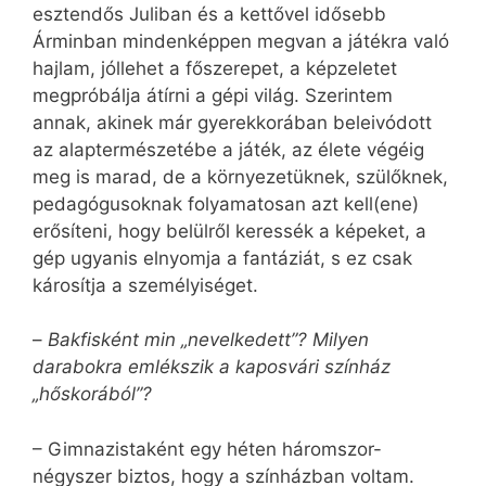
esztendős Juliban és a kettővel idősebb
Árminban mindenképpen megvan a játékra való
hajlam, jóllehet a főszerepet, a képzeletet
megpróbálja átírni a gépi világ. Szerintem
annak, akinek már gyerekkorában beleivódott
az alaptermészetébe a játék, az élete végéig
meg is marad, de a környezetüknek, szülőknek,
pedagógusoknak folyamatosan azt kell(ene)
erősíteni, hogy belülről keressék a képeket, a
gép ugyanis elnyomja a fantáziát, s ez csak
károsítja a személyiséget.
–
Bakfisként min „nevelkedett”? Milyen
darabokra emlékszik a kaposvári színház
„hőskorából”?
– Gimnazistaként egy héten háromszor-
négyszer biztos, hogy a színházban voltam.