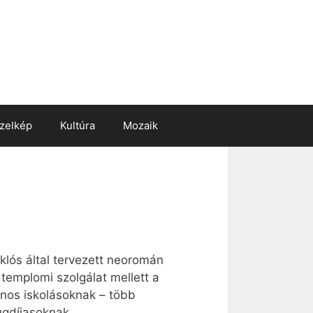
zelkép
Kultúra
Mozaik
klós által tervezett neoromán
templomi szolgálat mellett a
lános iskolásoknak – több
ugdíjasoknak.