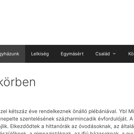
gyházunk
Lelkiség
Egymásért
Család
Kö
körben
zel kétszáz éve rendelkeznek önálló plébániával. Ybl Mi
epelte szentelésének százharmincadik évfordulóját. A 
ajlik. Elkezdődtek a hittanórák az óvodásoknak, az álta
készülőknek, a gimnazistáknak, az ifjú házasoknak, a ny