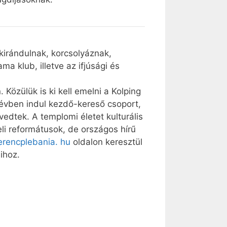
kirándulnak, korcsolyáznak,
 klub, illetve az ifjúsági és
Közülük is ki kell emelni a Kolping
 évben indul kezdő-kereső csoport,
évedtek. A templomi életet kulturális
eli reformátusok, de országos hírű
rencplebania. hu
oldalon keresztül
ihoz.