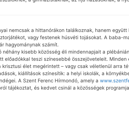
yai nemcsak a hittanórákon találkoznak, hanem együtt 
orjátékot, vagy festenek húsvéti tojásokat. A baba-mama
már hagyománynak számít.
 néhány kisebb közösség éli mindennapjait a plébánián. 
t előadókkal teszi színesebbé összejöveteleit. Minden
a krisztusi élet megérintett – vagy csak véletlenül arra t
ások, kiállítások színesítik: a helyi iskolák, a környékb
vendégei. A Szent Ferenc Hírmondó, amely a
www.szentfe
óról tájékoztat, és kedvet csinál a közösségek programja