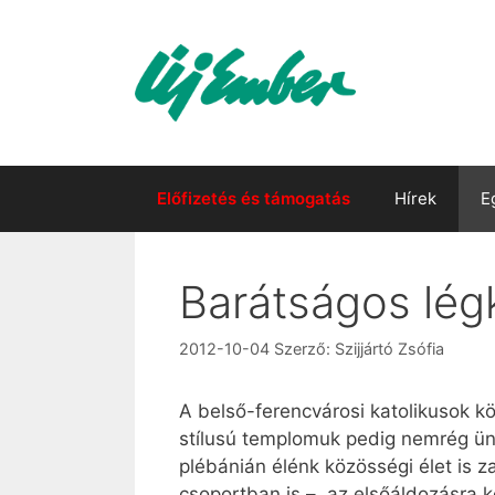
Kilépés
a
tartalomba
Előfizetés és támogatás
Hírek
E
Barátságos lég
2012-10-04
Szerző:
Szijjártó Zsófia
A belső-ferencvárosi katolikusok kö
stílusú templomuk pedig nemrég ünn
plébánián élénk közösségi élet is z
csoportban is –, az elsőáldozásra 