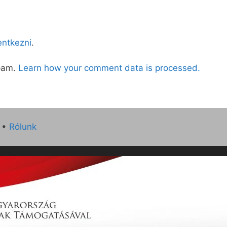
lentkezni
.
spam.
Learn how your comment data is processed.
•
Rólunk