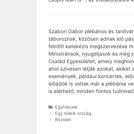
Szabon Gábor plébános és tanítván
táboroznak, közösen adnak elő pászt
felnőtt katekézis megszervezése 
Ministránsok, nyugdíjasok és még jó
Család Egyesületet, amely meghívot
ahol szívesen látják azokat, akiket 
események, például koncertek, előad
előadók is voltak már a plébánia 
is elérhető, minden fontos tudnival
Kategória
Egyházunk
Egy másik ország
Röviden