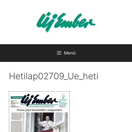
Kilépés
a
tartalomba
Menü
Hetilap02709_Ue_heti