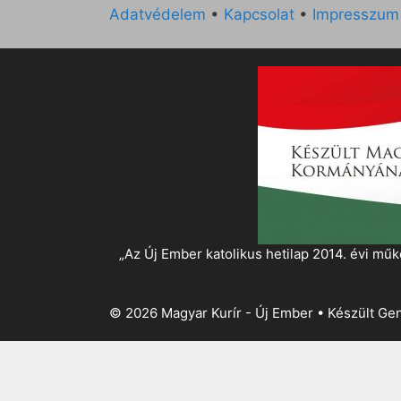
Adatvédelem
•
Kapcsolat
•
Impresszum
„Az Új Ember katolikus hetilap 2014. évi 
© 2026 Magyar Kurír - Új Ember
• Készült
Gen