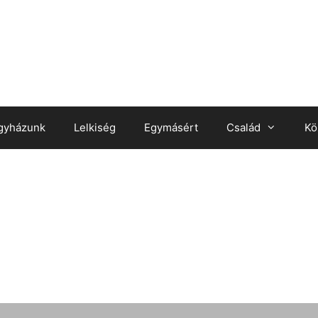
gyházunk
Lelkiség
Egymásért
Család
Kö