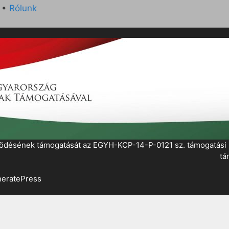
•
Rólunk
működésének támogatását az EGYH-KCP-14-P-0121 sz. támogatás
tá
eratePress