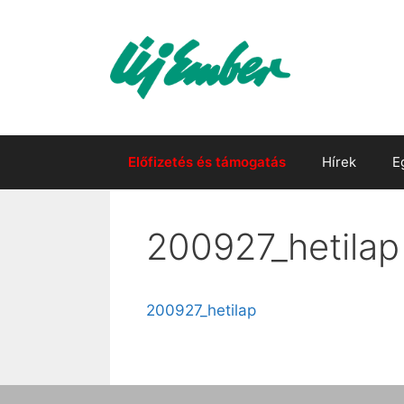
Kilépés
a
tartalomba
Előfizetés és támogatás
Hírek
E
200927_hetilap
200927_hetilap