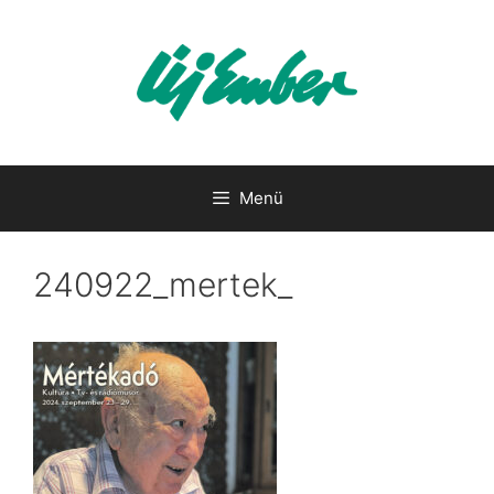
Kilépés
a
tartalomba
Menü
240922_mertek_