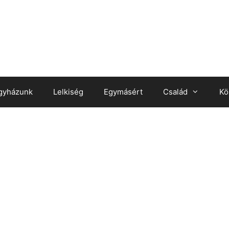
gyházunk
Lelkiség
Egymásért
Család
Kö