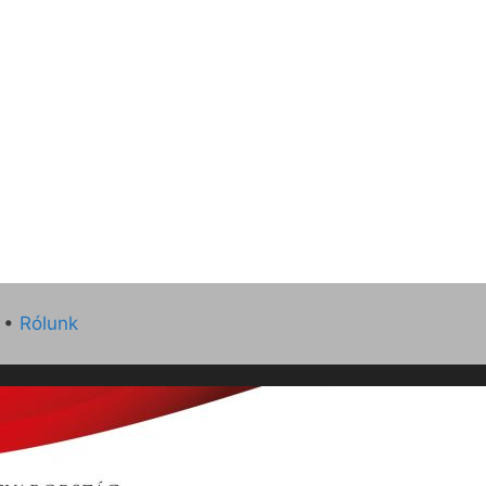
•
Rólunk