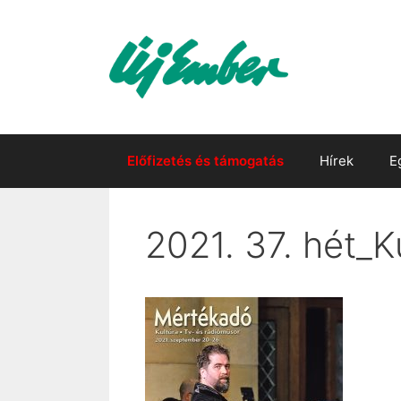
Kilépés
a
tartalomba
Előfizetés és támogatás
Hírek
E
2021. 37. hét_K