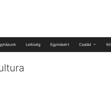
gyházunk
Lelkiség
Egymásért
Család
Kö
ultura