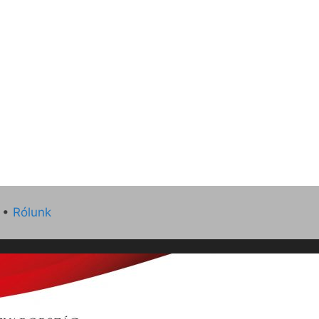
•
Rólunk