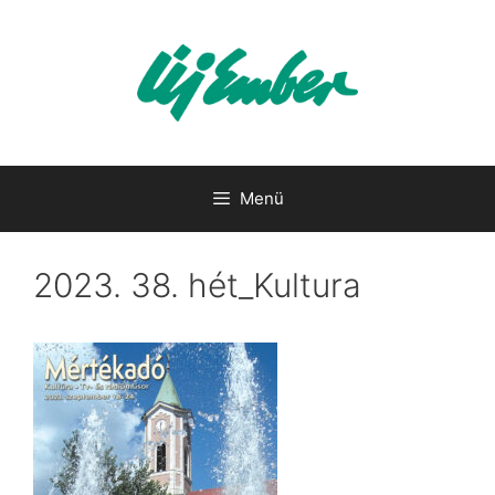
Kilépés
a
tartalomba
Menü
2023. 38. hét_Kultura