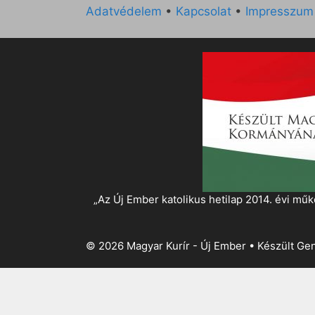
Adatvédelem
•
Kapcsolat
•
Impresszum
„Az Új Ember katolikus hetilap 2014. évi 
© 2026 Magyar Kurír - Új Ember
• Készült
Gen