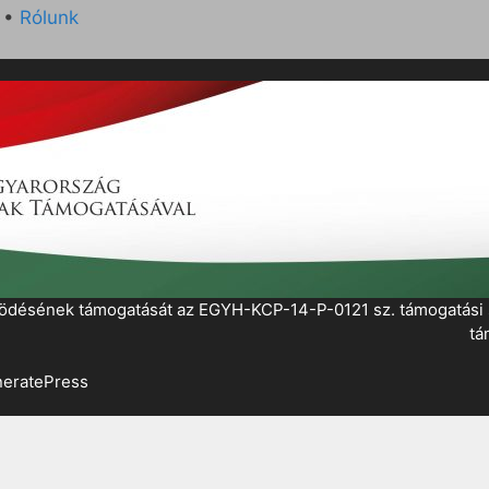
•
Rólunk
működésének támogatását az EGYH-KCP-14-P-0121 sz. támogatás
tá
eratePress