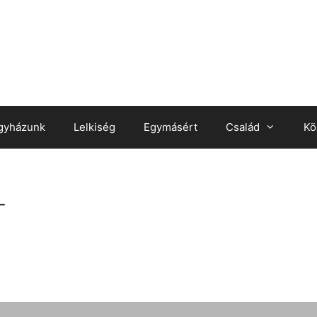
gyházunk
Lelkiség
Egymásért
Család
Kö
_