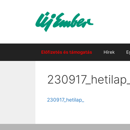
Kilépés
a
tartalomba
Előfizetés és támogatás
Hírek
E
230917_hetilap
230917_hetilap_