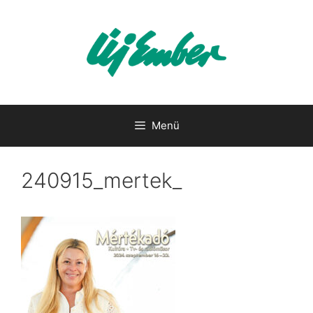
Kilépés
a
tartalomba
Menü
240915_mertek_