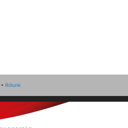
•
Rólunk