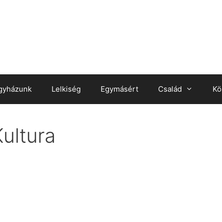
gyházunk
Lelkiség
Egymásért
Család
Kö
ultura