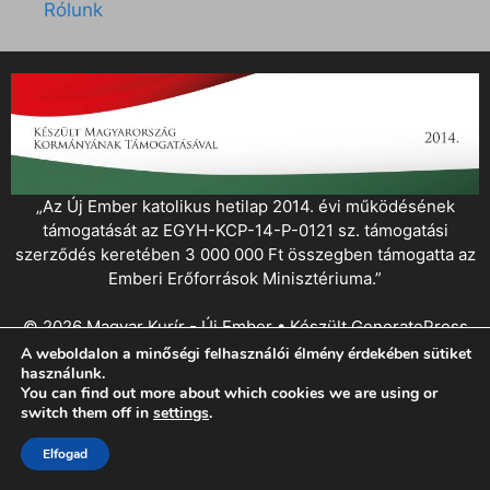
Rólunk
„Az Új Ember katolikus hetilap 2014. évi működésének
támogatását az EGYH-KCP-14-P-0121 sz. támogatási
szerződés keretében 3 000 000 Ft összegben támogatta az
Emberi Erőforrások Minisztériuma.”
© 2026 Magyar Kurír - Új Ember
• Készült
GeneratePress
A weboldalon a minőségi felhasználói élmény érdekében sütiket
használunk.
You can find out more about which cookies we are using or
switch them off in
settings
.
Elfogad