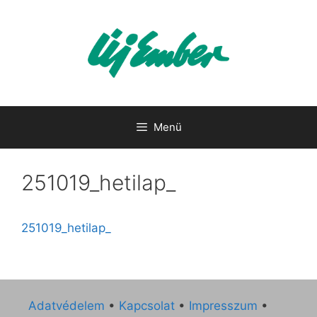
Kilépés
a
tartalomba
Menü
251019_hetilap_
251019_hetilap_
Adatvédelem
•
Kapcsolat
•
Impresszum
•