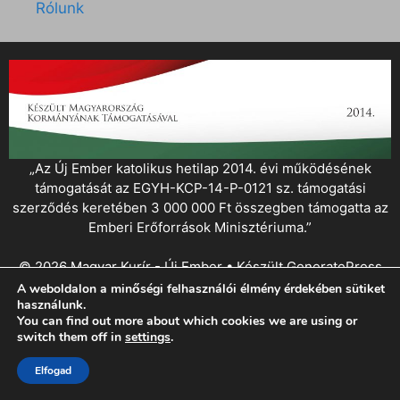
Rólunk
„Az Új Ember katolikus hetilap 2014. évi működésének
támogatását az EGYH-KCP-14-P-0121 sz. támogatási
szerződés keretében 3 000 000 Ft összegben támogatta az
Emberi Erőforrások Minisztériuma.”
© 2026 Magyar Kurír - Új Ember
• Készült
GeneratePress
A weboldalon a minőségi felhasználói élmény érdekében sütiket
használunk.
You can find out more about which cookies we are using or
switch them off in
settings
.
Elfogad