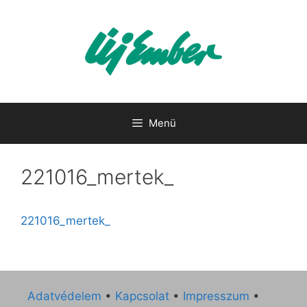
Kilépés
a
tartalomba
Menü
221016_mertek_
221016_mertek_
Adatvédelem
•
Kapcsolat
•
Impresszum
•