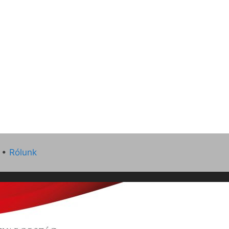
•
Rólunk