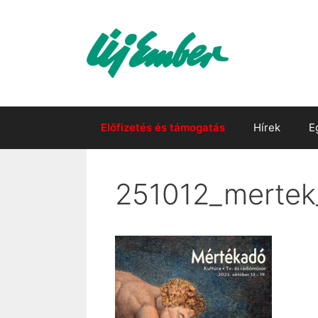
Kilépés
a
tartalomba
Előfizetés és támogatás
Hírek
E
251012_mertek