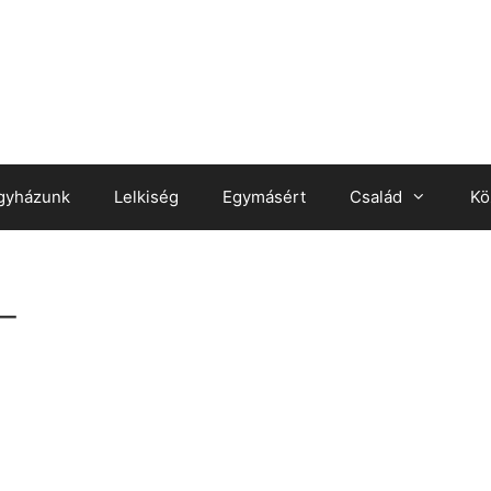
gyházunk
Lelkiség
Egymásért
Család
Kö
_