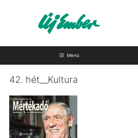
Kilépés
a
tartalomba
Menü
42. hét__Kultura