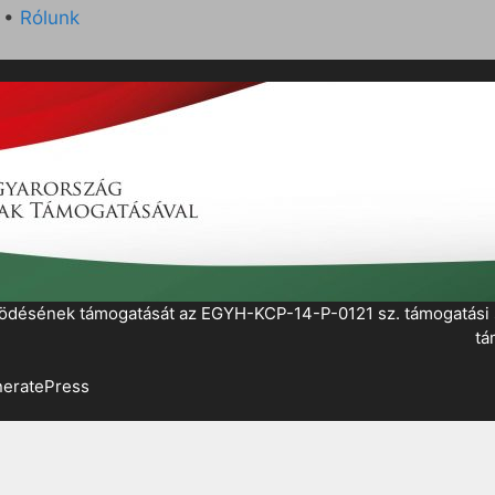
•
Rólunk
működésének támogatását az EGYH-KCP-14-P-0121 sz. támogatás
tá
eratePress