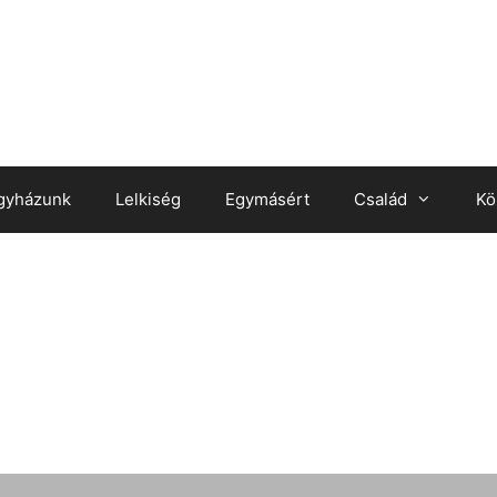
gyházunk
Lelkiség
Egymásért
Család
Kö