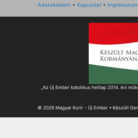
Adatvédelem
•
Kapcsolat
•
Impresszum
„Az Új Ember katolikus hetilap 2014. évi 
© 2026 Magyar Kurír - Új Ember
• Készült
Gen