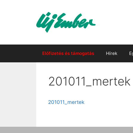
Kilépés
a
tartalomba
Előfizetés és támogatás
Hírek
E
201011_mertek
201011_mertek