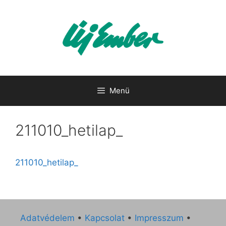
Kilépés
a
tartalomba
Menü
211010_hetilap_
211010_hetilap_
Adatvédelem
•
Kapcsolat
•
Impresszum
•