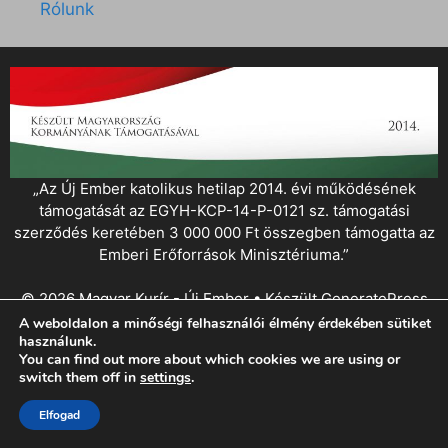
Rólunk
„Az Új Ember katolikus hetilap 2014. évi működésének
támogatását az EGYH-KCP-14-P-0121 sz. támogatási
szerződés keretében 3 000 000 Ft összegben támogatta az
Emberi Erőforrások Minisztériuma.”
© 2026 Magyar Kurír - Új Ember
• Készült
GeneratePress
A weboldalon a minőségi felhasználói élmény érdekében sütiket
használunk.
You can find out more about which cookies we are using or
switch them off in
settings
.
Elfogad