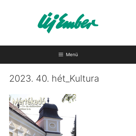
Kilépés
a
tartalomba
Menü
2023. 40. hét_Kultura