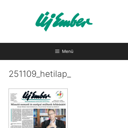
Kilépés
a
tartalomba
Menü
251109_hetilap_