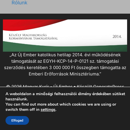
Rólunk
„Az Új Ember katolikus hetilap 2014. évi működésének
támogatását az EGYH-KCP-14-P-0121 sz. támogatási
szerződés keretében 3 000 000 Ft összegben támogatta az
Emberi Erőforrások Minisztériuma.”
© 2026 Magyar Kurír - Új Ember
• Készült
GeneratePress
A weboldalon a minőségi felhasználói élmény érdekében sütiket
használunk.
You can find out more about which cookies we are using or
switch them off in
settings
.
Elfogad