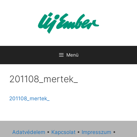
Kilépés
a
tartalomba
Menü
201108_mertek_
201108_mertek_
Adatvédelem
•
Kapcsolat
•
Impresszum
•