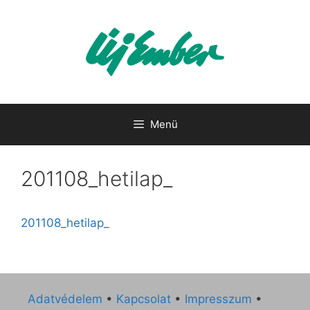
Kilépés
a
tartalomba
Menü
201108_hetilap_
201108_hetilap_
Adatvédelem
•
Kapcsolat
•
Impresszum
•