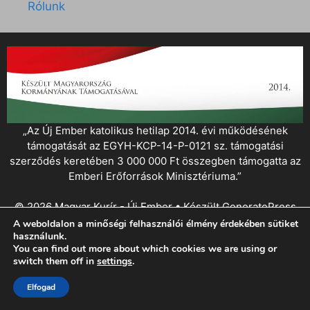
Rólunk
„Az Új Ember katolikus hetilap 2014. évi működésének
támogatását az EGYH-KCP-14-P-0121 sz. támogatási
szerződés keretében 3 000 000 Ft összegben támogatta az
Emberi Erőforrások Minisztériuma.”
© 2026 Magyar Kurír - Új Ember
• Készült
GeneratePress
A weboldalon a minőségi felhasználói élmény érdekében sütiket
használunk.
You can find out more about which cookies we are using or
switch them off in
settings
.
Elfogad