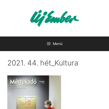
Kilépés
a
tartalomba
Menü
2021. 44. hét_Kultura