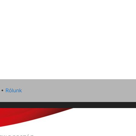
•
Rólunk