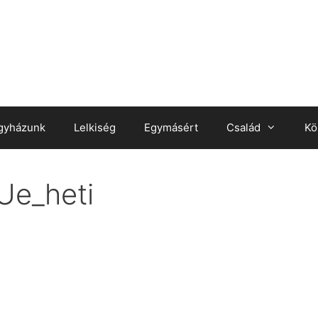
gyházunk
Lelkiség
Egymásért
Család
Kö
Ue_heti