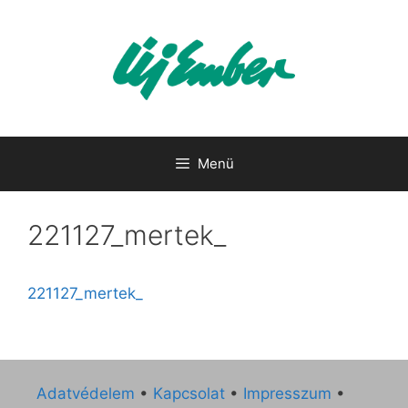
Kilépés
a
tartalomba
Menü
221127_mertek_
221127_mertek_
Adatvédelem
•
Kapcsolat
•
Impresszum
•