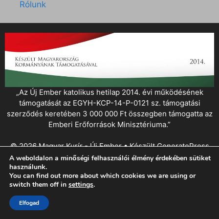
Rólunk
„Az Új Ember katolikus hetilap 2014. évi működésének
támogatását az EGYH-KCP-14-P-0121 sz. támogatási
szerződés keretében 3 000 000 Ft összegben támogatta az
Emberi Erőforrások Minisztériuma.”
© 2026 Magyar Kurír - Új Ember
• Készült
GeneratePress
A weboldalon a minőségi felhasználói élmény érdekében sütiket
használunk.
You can find out more about which cookies we are using or
switch them off in
settings
.
Elfogad