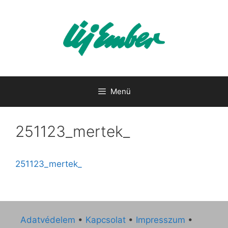
Kilépés
a
tartalomba
Menü
251123_mertek_
251123_mertek_
Adatvédelem
•
Kapcsolat
•
Impresszum
•