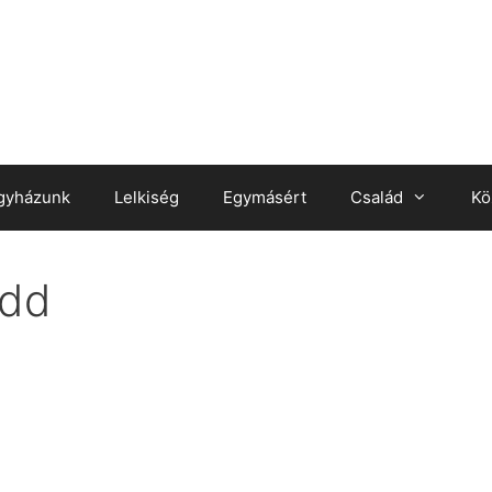
gyházunk
Lelkiség
Egymásért
Család
Kö
ndd