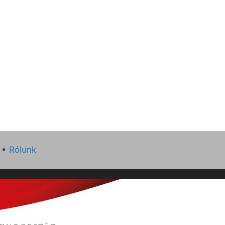
•
Rólunk