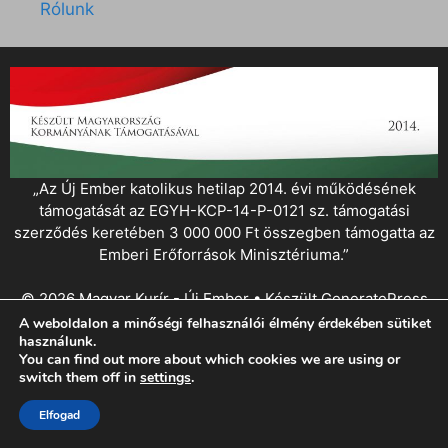
Rólunk
„Az Új Ember katolikus hetilap 2014. évi működésének
támogatását az EGYH-KCP-14-P-0121 sz. támogatási
szerződés keretében 3 000 000 Ft összegben támogatta az
Emberi Erőforrások Minisztériuma.”
© 2026 Magyar Kurír - Új Ember
• Készült
GeneratePress
A weboldalon a minőségi felhasználói élmény érdekében sütiket
használunk.
You can find out more about which cookies we are using or
switch them off in
settings
.
Elfogad