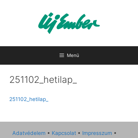
Kilépés
a
tartalomba
Menü
251102_hetilap_
251102_hetilap_
Adatvédelem
•
Kapcsolat
•
Impresszum
•