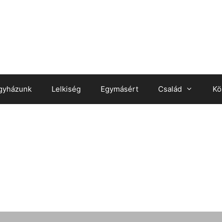
gyházunk
Lelkiség
Egymásért
Család
Kö