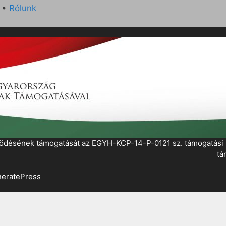
•
Rólunk
működésének támogatását az EGYH-KCP-14-P-0121 sz. támogatás
tá
eratePress