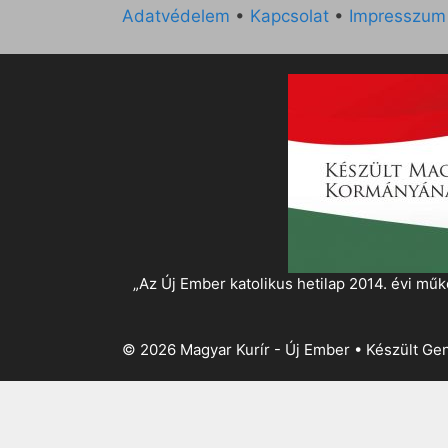
Adatvédelem
•
Kapcsolat
•
Impresszum
„Az Új Ember katolikus hetilap 2014. évi 
© 2026 Magyar Kurír - Új Ember
• Készült
Gen