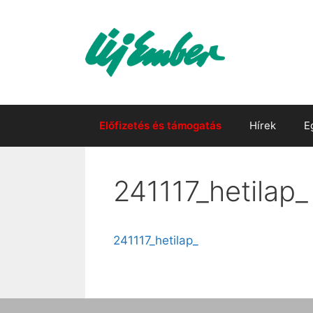
Kilépés
a
tartalomba
Előfizetés és támogatás
Hírek
E
241117_hetilap_
241117_hetilap_