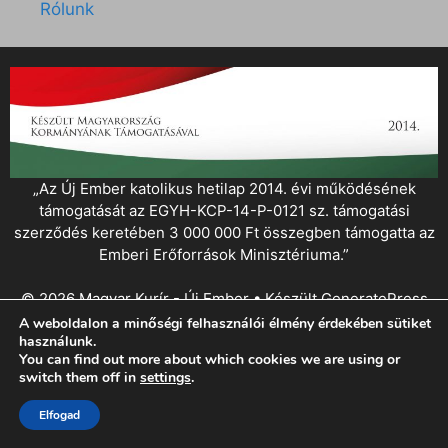
Rólunk
„Az Új Ember katolikus hetilap 2014. évi működésének
támogatását az EGYH-KCP-14-P-0121 sz. támogatási
szerződés keretében 3 000 000 Ft összegben támogatta az
Emberi Erőforrások Minisztériuma.”
© 2026 Magyar Kurír - Új Ember
• Készült
GeneratePress
A weboldalon a minőségi felhasználói élmény érdekében sütiket
használunk.
You can find out more about which cookies we are using or
switch them off in
settings
.
Elfogad