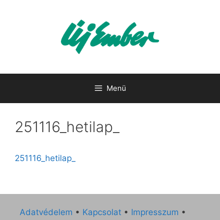
Kilépés
a
tartalomba
Menü
251116_hetilap_
251116_hetilap_
Adatvédelem
•
Kapcsolat
•
Impresszum
•