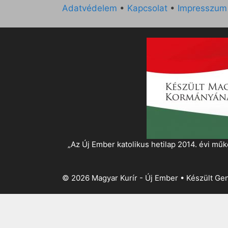
Adatvédelem
•
Kapcsolat
•
Impresszum
„Az Új Ember katolikus hetilap 2014. évi 
© 2026 Magyar Kurír - Új Ember
• Készült
Gen