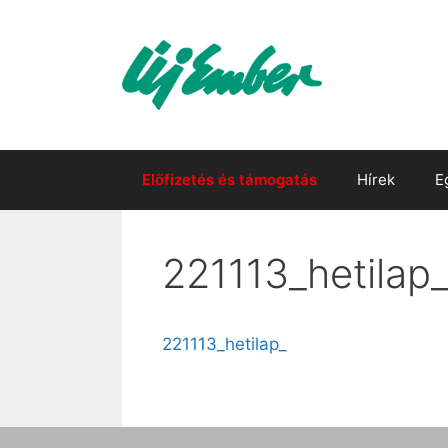
Kilépés
a
tartalomba
Előfizetés és támogatás
Hírek
E
221113_hetilap
221113_hetilap_