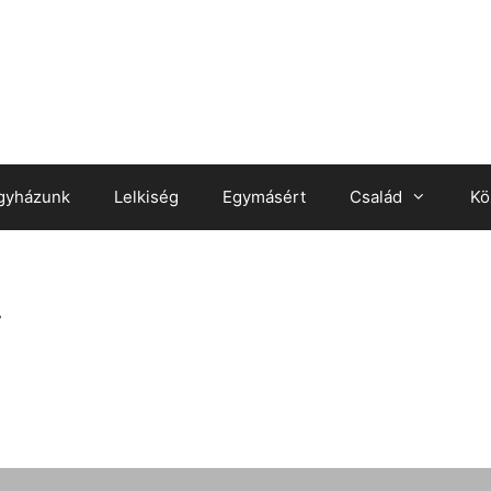
gyházunk
Lelkiség
Egymásért
Család
Kö
_