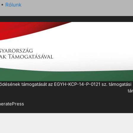
•
Rólunk
működésének támogatását az EGYH-KCP-14-P-0121 sz. támogatás
tá
eratePress