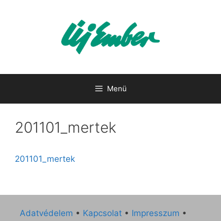
Kilépés
a
tartalomba
Menü
201101_mertek
201101_mertek
Adatvédelem
•
Kapcsolat
•
Impresszum
•