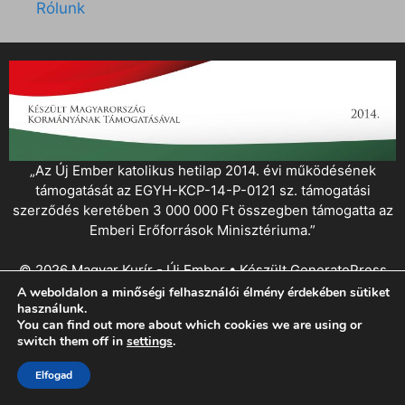
Rólunk
„Az Új Ember katolikus hetilap 2014. évi működésének
támogatását az EGYH-KCP-14-P-0121 sz. támogatási
szerződés keretében 3 000 000 Ft összegben támogatta az
Emberi Erőforrások Minisztériuma.”
© 2026 Magyar Kurír - Új Ember
• Készült
GeneratePress
A weboldalon a minőségi felhasználói élmény érdekében sütiket
használunk.
You can find out more about which cookies we are using or
switch them off in
settings
.
Elfogad