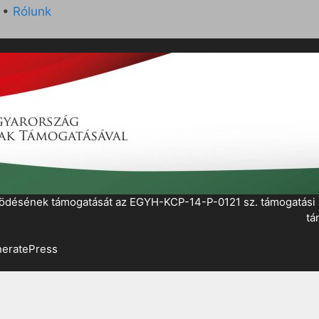
•
Rólunk
működésének támogatását az EGYH-KCP-14-P-0121 sz. támogatás
tá
eratePress