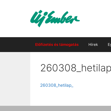
Kilépés
a
tartalomba
Előfizetés és támogatás
Hírek
E
260308_hetila
260308_hetilap_