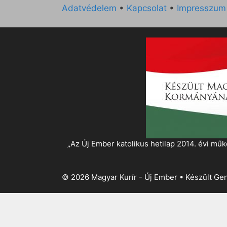
Adatvédelem
•
Kapcsolat
•
Impresszum
„Az Új Ember katolikus hetilap 2014. évi 
© 2026 Magyar Kurír - Új Ember
• Készült
Gen