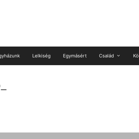
gyházunk
Lelkiség
Egymásért
Család
Kö
p_