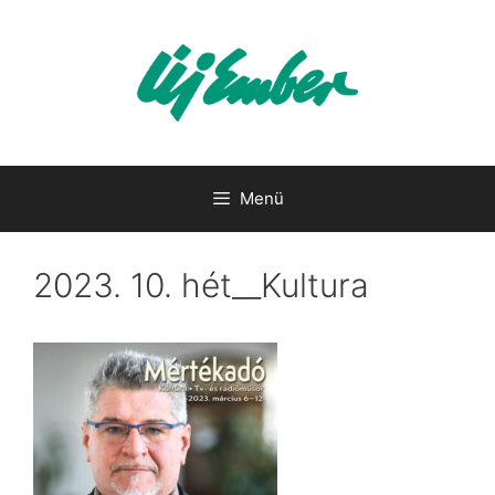
Kilépés
a
tartalomba
Menü
2023. 10. hét__Kultura