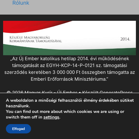
Rólunk
„Az Új Ember katolikus hetilap 2014. évi működésének
támogatását az EGYH-KCP-14-P-0121 sz. támogatási
szerződés keretében 3 000 000 Ft összegben támogatta az
Emberi Erőforrások Minisztériuma.”
© 2026 Magyar Kurír - Új Ember
• Készült
GeneratePress
A weboldalon a minőségi felhasználói élmény érdekében sütiket
használunk.
You can find out more about which cookies we are using or
switch them off in
settings
.
Elfogad