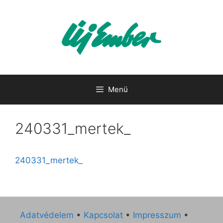
Kilépés
a
tartalomba
Menü
240331_mertek_
240331_mertek_
Adatvédelem
•
Kapcsolat
•
Impresszum
•