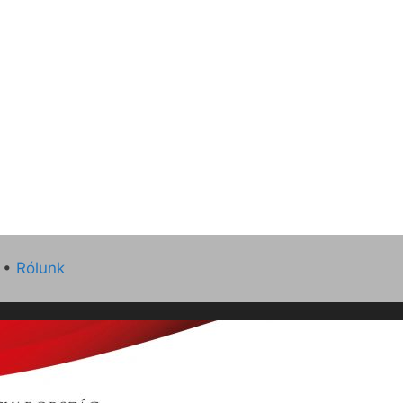
•
Rólunk