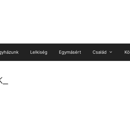
gyházunk
Lelkiség
Egymásért
Család
Kö
k_