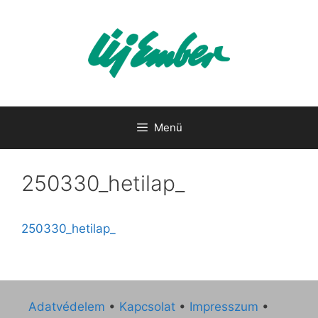
Kilépés
a
tartalomba
Menü
250330_hetilap_
250330_hetilap_
Adatvédelem
•
Kapcsolat
•
Impresszum
•