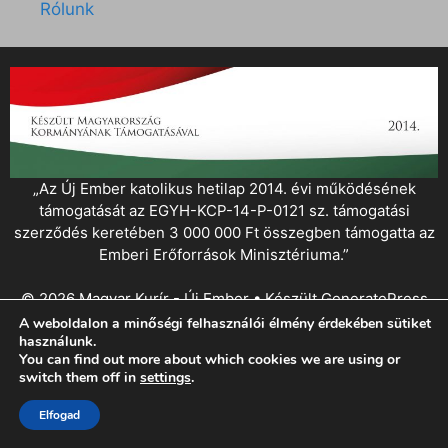
Rólunk
„Az Új Ember katolikus hetilap 2014. évi működésének
támogatását az EGYH-KCP-14-P-0121 sz. támogatási
szerződés keretében 3 000 000 Ft összegben támogatta az
Emberi Erőforrások Minisztériuma.”
© 2026 Magyar Kurír - Új Ember
• Készült
GeneratePress
A weboldalon a minőségi felhasználói élmény érdekében sütiket
használunk.
You can find out more about which cookies we are using or
switch them off in
settings
.
Elfogad